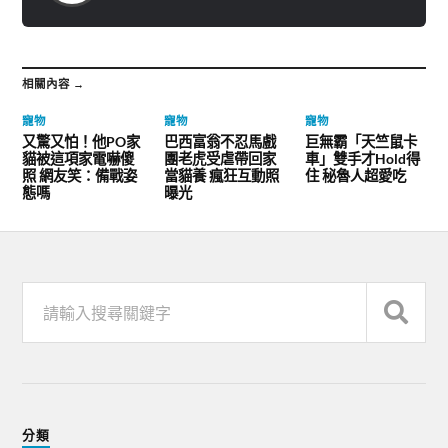
相關內容 →
寵物
寵物
寵物
又驚又怕！他PO家
巴西富翁不忍馬戲
巨無霸「天竺鼠卡
貓被這項家電嚇傻
團老虎受虐帶回家
車」雙手才Hold得
照 網友笑：備戰姿
當貓養 瘋狂互動照
住 秘魯人超愛吃
態嗎
曝光
分類