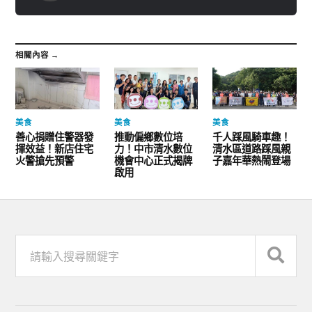
相關內容 →
美食
美食
美食
善心捐贈住警器發
推動偏鄉數位培
千人踩風騎車趣！
揮效益！新店住宅
力！中市清水數位
清水區道路踩風親
火警搶先預警
機會中心正式揭牌
子嘉年華熱鬧登場
啟用