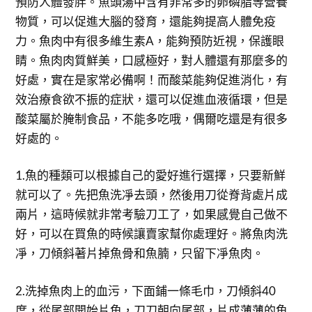
預防人體發胖。魚頭湯中含有非常多的卵磷脂等營養
物質，可以促進大腦的發育，還能夠提高人體免疫
力。魚肉中有很多維生素A，能夠預防近視，保護眼
睛。魚肉肉質鮮美，口感極好，對人體還有那麼多的
好處，實在是家常必備啊！而酸菜能夠促進消化，有
效治療食欲不振的症狀，還可以促進血液循環，但是
酸菜屬於腌制食品，不能多吃哦，偶爾吃還是有很多
好處的。
1.魚的種類可以根據自己的愛好進行選擇，只要新鮮
就可以了。先把魚洗凈去頭，然後用刀從脊背處片成
兩片，這時候就非常考驗刀工了，如果感覺自己做不
好，可以在買魚的時候讓賣家幫你處理好。將魚肉洗
凈，刀傾斜著片掉魚骨和魚腩，只留下凈魚肉。
2.洗掉魚肉上的血污，下面鋪一條毛巾，刀傾斜40
度，從尾部開始片魚，刀刀朝向尾部，片成薄薄的魚