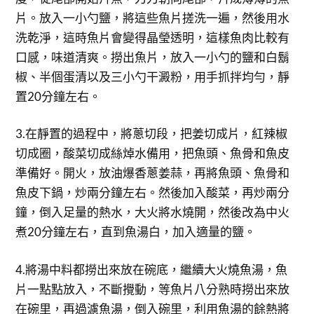
片。放入一小勺鹽，將這些魚片搓洗一遍，然後用水
洗乾淨，這時魚片會變得晶瑩透明，這樣魚肉比較有
口感，味道清爽。撈出魚片，放入一小勺的鹽和白鬍
椒、半個蛋清以及三小勺干澱粉，用手抓拌均勻，靜
置20分鐘左右。
3.在靜置的過程中，將蔥切段，把姜切成片，紅辣椒
切成圈，酸菜切成絲焯水備用，把魚頭、魚骨和魚皮
準備好。開火，放油爆香蔥姜蒜，再將魚頭、魚骨和
魚皮下鍋，炒兩分鐘左右。然後加入酸菜，再炒兩分
鐘，倒入足量的熱水，大火將水燒開，然後改為中火
煮20分鐘左右，直到魚湯白，加入適量的鹽。
4.將湯中料都撈出來放在碗底，繼續大火燒魚湯，魚
片一點點放入，不斷攪動，等魚片八分熟時撈出來放
在碗里，再過濾魚湯，倒入碗里，利用魚湯的餘熱將