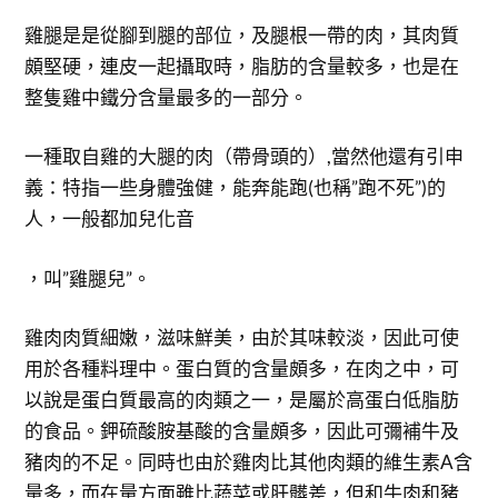
雞腿是是從腳到腿的部位，及腿根一帶的肉，其肉質
頗堅硬，連皮一起攝取時，脂肪的含量較多，也是在
整隻雞中鐵分含量最多的一部分。
一種取自雞的大腿的肉（帶骨頭的）,當然他還有引申
義：特指一些身體強健，能奔能跑(也稱”跑不死”)的
人，一般都加兒化音
，叫”雞腿兒”。
雞肉肉質細嫩，滋味鮮美，由於其味較淡，因此可使
用於各種料理中。蛋白質的含量頗多，在肉之中，可
以說是蛋白質最高的肉類之一，是屬於高蛋白低脂肪
的食品。鉀硫酸胺基酸的含量頗多，因此可彌補牛及
豬肉的不足。同時也由於雞肉比其他肉類的維生素A含
量多，而在量方面雖比蔬菜或肝髒差，但和牛肉和豬