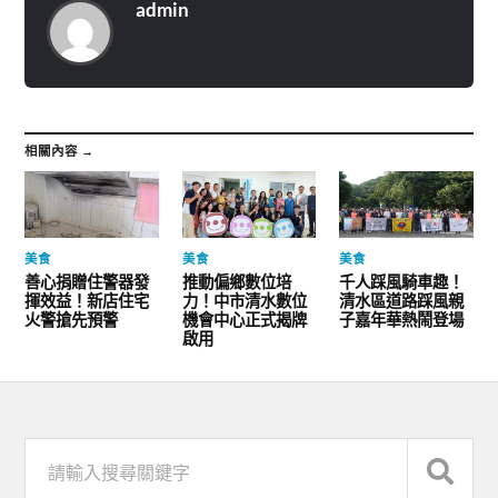
admin
相關內容 →
美食
美食
美食
善心捐贈住警器發
推動偏鄉數位培
千人踩風騎車趣！
揮效益！新店住宅
力！中市清水數位
清水區道路踩風親
火警搶先預警
機會中心正式揭牌
子嘉年華熱鬧登場
啟用