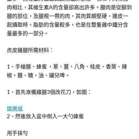
肉相比，其維生素A的含量卻高出許多。腿肉是從腳到
腿的部位，及腿根一帶的肉，其肉質頗堅硬，連皮一
起攝取時，脂肪的含量較多，也是在整隻雞中鐵分含
量最多的一部分。
虎皮雞腿所需材料：
1、手槍腿、蜂蜜 ，蔥、薑、八角、桂皮、香葉、辣
椒，鹽、糖，油、罐兒啤。
1、首先准備雞腿3個改花刀，如圖：
娛樂城
2、然後放入盆中倒入一大勺蜂蜜
用手抹勻