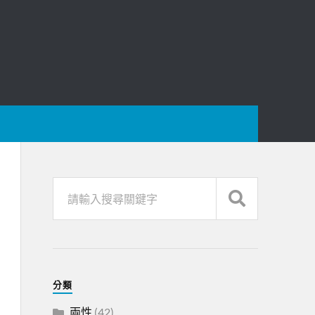
分類
兩性
(42)