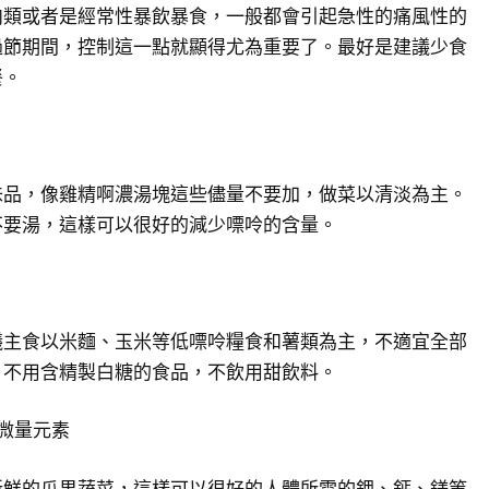
肉類或者是經常性暴飲暴食，一般都會引起急性的痛風性的
過節期間，控制這一點就顯得尤為重要了。最好是建議少食
餐。
味品，像雞精啊濃湯塊這些儘量不要加，做菜以清淡為主。
不要湯，這樣可以很好的減少嘌呤的含量。
議主食以米麵、玉米等低嘌呤糧食和薯類為主，不適宜全部
，不用含精製白糖的食品，不飲用甜飲料。
微量元素
新鮮的瓜果蔬菜，這樣可以很好的人體所需的鉀、鈣、鎂等