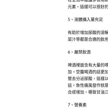
元素，這樣可以很好
5、液體攝入量充足
有助於增加尿酸的溶
菜汁等都是合適的飲
6、嚴禁飲酒
啤酒裡面含有大量的
加。空腹喝酒的話更
管去分泌尿酸，這樣
話，急性痛風發作就
合成增加，導致甘油
7、營養素