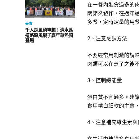
在一餐內進食過多的
關節炎發作，在過年
多餐，定時定量的用
美食
千人踩風騎車趣！清水區
道路踩風親子嘉年華熱鬧
2、注意烹調方法
登場
不要經常用刺激的調
肉類可以在煮了之後
3、控制總能量
蛋白質不宜過多。建
食用精白細軟的主食
4、注意補充維生素與
在生活中建議多食用