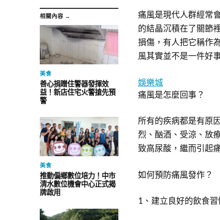
痛風是現代人群經常
相關內容 →
的結晶沉積在了關節
損傷，有人把它稱作
風其實並不是一件好
美食
娛樂城
善心捐贈住警器發揮效
益！新店住宅火警搶先預
痛風是怎麼回事？
警
所有的疾病都是有原
烈、酗酒、受涼、放療
致高尿酸，繼而引起
美食
如何預防痛風發作？
推動偏鄉數位培力！中市
清水數位機會中心正式揭
牌啟用
1、建立良好的飲食習