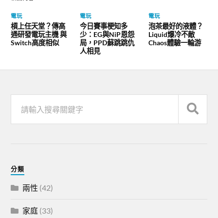
電玩
電玩
電玩
槓上任天堂？傳高
今日賽事梗知多
泡茶最好的液體？
通研發電玩主機 與
少：EG與NiP恩怨
Liquid爆冷不敵
Switch高度相似
局，PPD蘇跳跳仇
Chaos體驗一輪游
人相見
分類
兩性
(42)
家庭
(33)