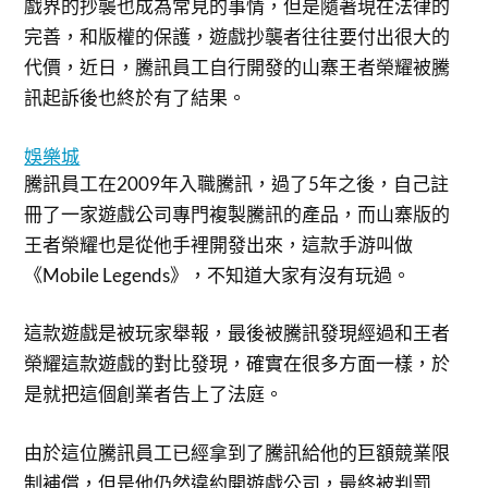
戲界的抄襲也成為常見的事情，但是隨著現在法律的
完善，和版權的保護，遊戲抄襲者往往要付出很大的
代價，近日，騰訊員工自行開發的山寨王者榮耀被騰
訊起訴後也終於有了結果。
娛樂城
騰訊員工在2009年入職騰訊，過了5年之後，自己註
冊了一家遊戲公司專門複製騰訊的產品，而山寨版的
王者榮耀也是從他手裡開發出來，這款手游叫做
《Mobile Legends》，不知道大家有沒有玩過。
這款遊戲是被玩家舉報，最後被騰訊發現經過和王者
榮耀這款遊戲的對比發現，確實在很多方面一樣，於
是就把這個創業者告上了法庭。
由於這位騰訊員工已經拿到了騰訊給他的巨額競業限
制補償，但是他仍然違約開遊戲公司，最終被判罰