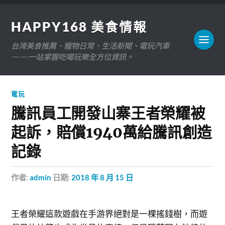
HAPPY168 美食情報
台灣美食推薦、寵物日常、生活新聞、電玩汽車
——一站掌握吃喝玩樂全方位資訊。
電玩
騰訊員工開發山寨王者榮耀被
起訴，賠償1940萬給騰訊創造
記錄
作者:
admin
日期:
2018 年 8 月 15 日
王者榮耀這款遊戲在手游界絕對是一棵搖錢樹，而遊