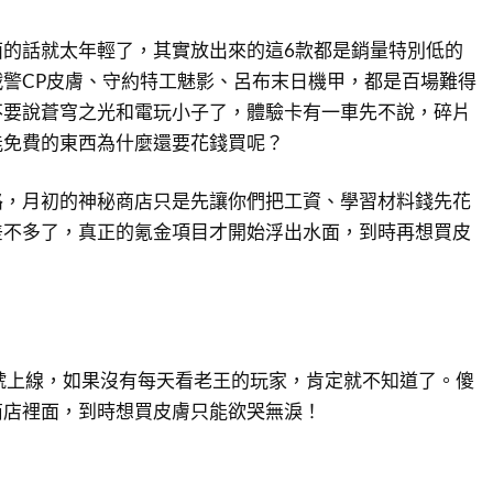
面的話就太年輕了，其實放出來的這6款都是銷量特別低的
警CP皮膚、守約特工魅影、呂布末日機甲，都是百場難得
不要說蒼穹之光和電玩小子了，體驗卡有一車先不說，碎片
能免費的東西為什麼還要花錢買呢？
路，月初的神秘商店只是先讓你們把工資、學習材料錢先花
差不多了，真正的氪金項目才開始浮出水面，到時再想買皮
！
號上線，如果沒有每天看老王的玩家，肯定就不知道了。傻
商店裡面，到時想買皮膚只能欲哭無淚！