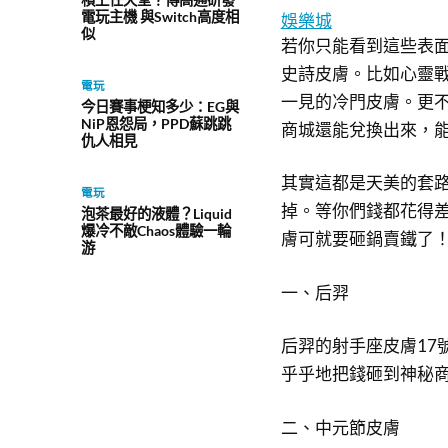
電玩主機 與Switch高度相
娛樂城
似
若你只能看到這些表
史詩皮膚。比如心靈戰
電玩
一見的冷門皮膚。更
今日賽事梗知多少：EG與
NiP恩怨局，PPD蘇跳跳
商城還能兌換出來，
仇人相見
其實這都是天美的套
電玩
掉。等你們錢都花得
泡茶最好的液體？Liquid
爆冷不敵Chaos體驗一輪
膚可就要砸鍋賣鐵了
游
一、后羿
后羿的射手座皮膚17
乎乎地把錢砸到神秘
二、中元節皮膚