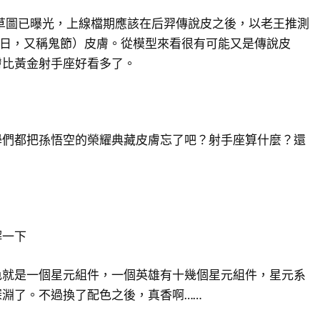
草圖已曝光，上線檔期應該在后羿傳說皮之後，以老王推測
5日，又稱鬼節）皮膚。從模型來看很有可能又是傳說皮
膚比黃金射手座好看多了。
學們都把孫悟空的榮耀典藏皮膚忘了吧？射手座算什麼？還
解一下
色就是一個星元組件，一個英雄有十幾個星元組件，星元系
淵了。不過換了配色之後，真香啊……