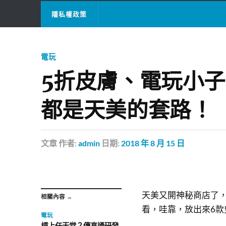
隱私權政策
電玩
5折皮膚、電玩小
都是天美的套路！
文章
作者:
admin
日期:
2018 年 8 月 15 日
天美又開神秘商店了，
相關內容 →
看，哇靠，放出來6款
電玩
槓上任天堂？傳高通研發