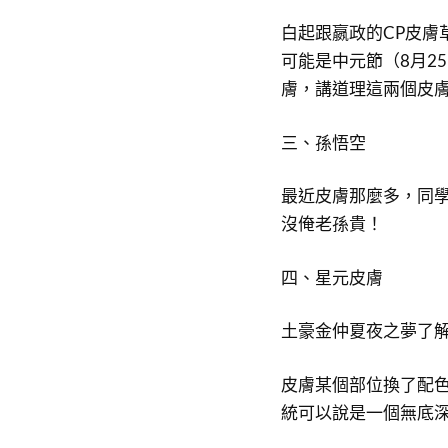
白起跟嬴政的CP皮膚
可能是中元節（8月2
膚，講道理這兩個皮
三、孫悟空
最近皮膚那麼多，同
沒俺老孫貴！
四、星元皮膚
土豪金仲夏夜之夢了
皮膚某個部位換了配
統可以說是一個無底深