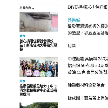
DIY奶香糯米排包詳
相關內容 →
娛樂城
散發著濃濃奶香的糯
的造型，卻處處透著
美食
善心捐贈住警器發揮效
益！新店住宅火警搶先預
用料
警
中種麵糰 高筋粉 280克
糯米粉 50克 糖 50克 
黃油 15克 表面裝飾 
美食
種麵糰材料全部混合
推動偏鄉數位培力！中市
清水數位機會中心正式揭
牌啟用
揉成團，面盆蓋上保鮮