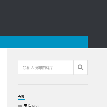
分類
兩性
(42)