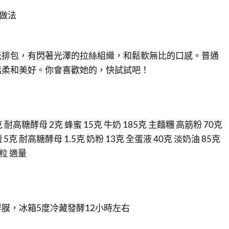
細做法
米排包，有閃著光澤的拉絲組織，和鬆軟無比的口感。普通
溫柔和美好。你會喜歡她的，快試試吧！
 耐高糖酵母 2克 蜂蜜 15克 牛奶 185克 主麵糰 高筋粉 70克
鹽 5克 耐高糖酵母 1.5克 奶粉 13克 全蛋液 40克 淡奶油 85克
酥粒 適量
膜，冰箱5度冷藏發酵12小時左右