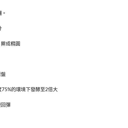
糰。
分
，擀成橢圓
烤盤
度75%的環境下發酵至2倍大
慢回彈