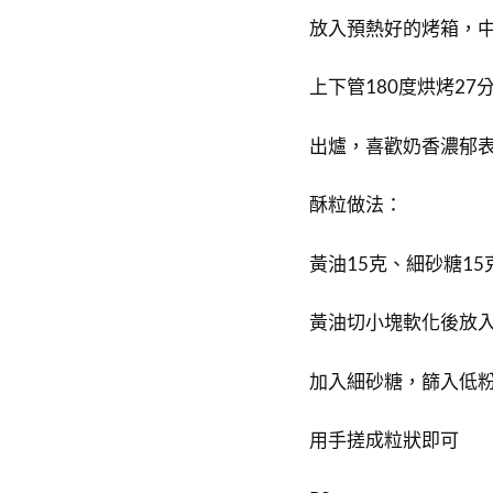
放入預熱好的烤箱，
上下管180度烘烤27
出爐，喜歡奶香濃郁
酥粒做法：
黃油15克、細砂糖15
黃油切小塊軟化後放
加入細砂糖，篩入低
用手搓成粒狀即可