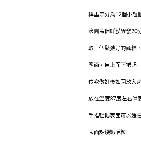
稱重等分為12個小麵
滾圓蓋保鮮膜醒發20
取一個鬆弛好的麵糰
翻面，自上而下捲起
依次做好後如圖放入
放在溫度37度左右濕
手指輕摁表面可以緩
表面點綴奶酥粒