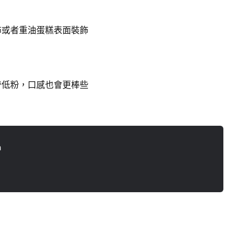
飾或者重油蛋糕表面裝飾
。
替低粉，口感也會更棒些
n