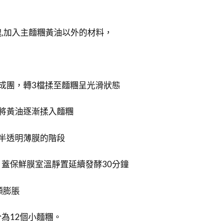
,加入主麵糰黃油以外的材料，
成團，轉3檔揉至麵糰呈光滑狀態
將黃油逐漸揉入麵糰
半透明薄膜的階段
蓋保鮮膜室溫靜置延續發酵30分鐘
顯膨脹
為12個小麵糰。