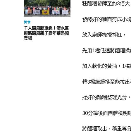
種麵糰發酵至約3倍大
發酵好的種面剪成小塊
美食
千人踩風騎車趣！清水區
道路踩風親子嘉年華熱鬧
放入廚師機攪拌缸，
登場
先用1檔低速將麵糰揉
加入軟化的黃油，1檔
轉3檔繼續揉至能拉出
揉好的麵糰整理光滑，
30分鐘後面團體積明
將麵糰取出，稱重等分