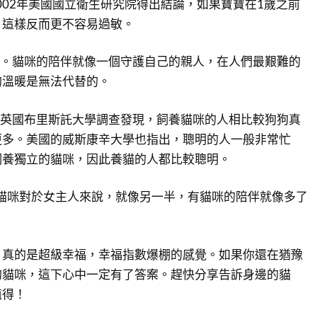
2002年美國國立衛生研究院得出結論，如果寶寶在1歲之前
，這樣反而更不容易過敏。
苦。貓咪的陪伴就像一個守護自己的親人，在人們最艱難的
的溫暖是無法代替的。
？英國布里斯託大學調查發現，飼養貓咪的人相比較狗狗真
更多。美國的威斯康辛大學也指出，聰明的人一般非常忙
飼養獨立的貓咪，因此養貓的人都比較聰明。
。貓咪對於女主人來說，就像另一半，有貓咪的陪伴就像多了
，真的是超級幸福，幸福指數爆棚的感覺。如果你還在猶豫
的貓咪，這下心中一定有了答案。趕快分享告訴身邊的貓
值得！