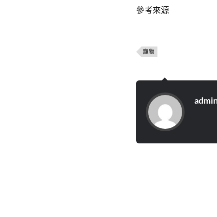
參考來源
寵物
admi