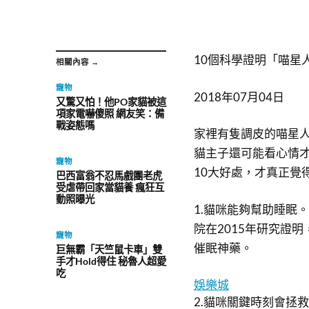
10個科學證明「喵星
相關內容 →
寵物
2018年07月04日
又驚又怕！他PO家貓被這
項家電嚇傻照 網友笑：備
戰姿態嗎
家裡有隻調皮的喵星
貓主子還可能看心情
寵物
10大好處，才真正覺
巴西富翁不忍馬戲團老虎
受虐帶回家當貓養 瘋狂互
動照曝光
1.貓咪能夠幫助睡眠
院在2015年研究證
寵物
催眠神藥。
巨無霸「天竺鼠卡車」雙
手才Hold得住 秘魯人超愛
吃
娛樂城
2.貓咪關鍵時刻會拯