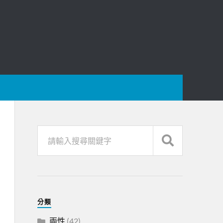
分類
兩性
(42)