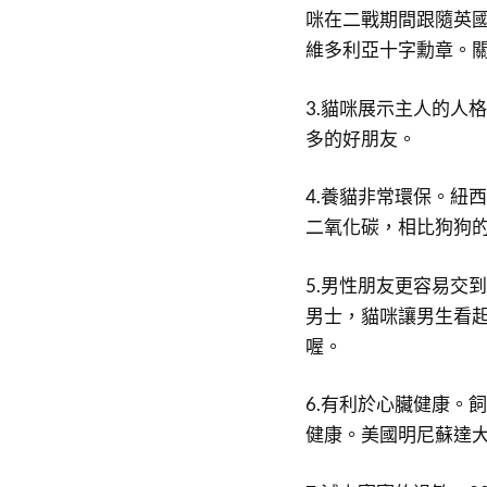
咪在二戰期間跟隨英
維多利亞十字勳章。
3.貓咪展示主人的人
多的好朋友。
4.養貓非常環保。紐
二氧化碳，相比狗狗
5.男性朋友更容易交
男士，貓咪讓男生看
喔。
6.有利於心臟健康。
健康。美國明尼蘇達大