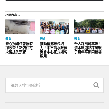
相關內容 →
美食
美食
美食
善心捐贈住警器發
推動偏鄉數位培
千人踩風騎車趣！
揮效益！新店住宅
力！中市清水數位
清水區道路踩風親
火警搶先預警
機會中心正式揭牌
子嘉年華熱鬧登場
啟用