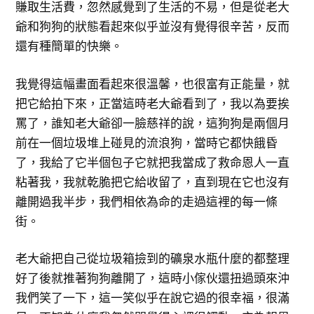
賺取生活費，忽然感覺到了生活的不易，但是從老大
爺和狗狗的狀態看起來似乎並沒有覺得很辛苦，反而
還有種簡單的快樂。
我覺得這幅畫面看起來很溫馨，也很富有正能量，就
把它給拍下來，正當這時老大爺看到了，我以為要挨
罵了，誰知老大爺卻一臉慈祥的說，這狗狗是兩個月
前在一個垃圾堆上碰見的流浪狗，當時它都快餓昏
了，我給了它半個包子它就把我當成了救命恩人一直
粘著我，我就乾脆把它給收留了，直到現在它也沒有
離開過我半步，我們相依為命的走過這裡的每一條
街。
老大爺把自己從垃圾箱撿到的礦泉水瓶什麼的都整理
好了後就推著狗狗離開了，這時小傢伙還扭過頭來沖
我們笑了一下，這一笑似乎在說它過的很幸福，很滿