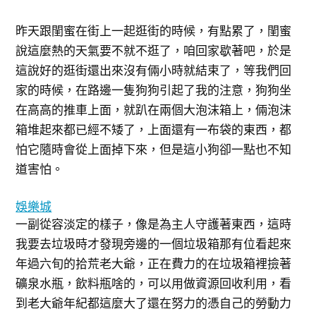
昨天跟閨蜜在街上一起逛街的時候，有點累了，閨蜜
說這麼熱的天氣要不就不逛了，咱回家歇著吧，於是
這說好的逛街還出來沒有倆小時就結束了，等我們回
家的時候，在路邊一隻狗狗引起了我的注意，狗狗坐
在高高的推車上面，就趴在兩個大泡沫箱上，倆泡沫
箱堆起來都已經不矮了，上面還有一布袋的東西，都
怕它隨時會從上面掉下來，但是這小狗卻一點也不知
道害怕。
娛樂城
一副從容淡定的樣子，像是為主人守護著東西，這時
我要去垃圾時才發現旁邊的一個垃圾箱那有位看起來
年過六旬的拾荒老大爺，正在費力的在垃圾箱裡撿著
礦泉水瓶，飲料瓶啥的，可以用做資源回收利用，看
到老大爺年紀都這麼大了還在努力的憑自己的勞動力