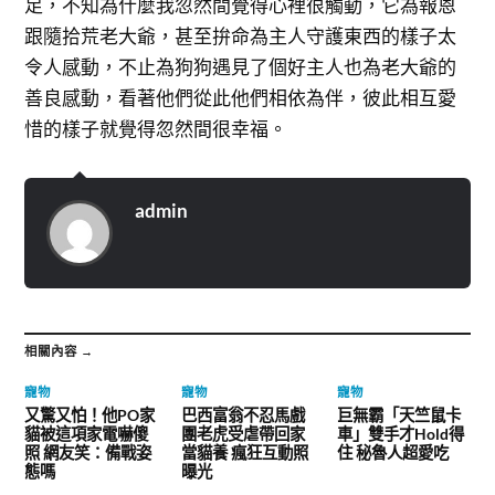
足，不知為什麼我忽然間覺得心裡很觸動，它為報恩
跟隨拾荒老大爺，甚至拚命為主人守護東西的樣子太
令人感動，不止為狗狗遇見了個好主人也為老大爺的
善良感動，看著他們從此他們相依為伴，彼此相互愛
惜的樣子就覺得忽然間很幸福。
admin
相關內容 →
寵物
寵物
寵物
又驚又怕！他PO家
巴西富翁不忍馬戲
巨無霸「天竺鼠卡
貓被這項家電嚇傻
團老虎受虐帶回家
車」雙手才Hold得
照 網友笑：備戰姿
當貓養 瘋狂互動照
住 秘魯人超愛吃
態嗎
曝光