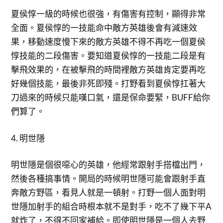
夏侯惇一級的時候也很強，有傷害有控制，顯得非常
全面。夏侯惇的一技能命中敵方英雄後會有減速效
果，移動速度慢下來的敵方英雄不得不再吃一個夏侯
惇技能的二段傷害。要知道夏侯惇的一技能二段是有
擊飛效果的，在被擊飛的時間裡敵方英雄肯定要再吃
好幾個技能，最後非死即殘。打野看到夏侯惇扛著大
刀過來的時候只能嘆口氣，還是保命要緊，BUFF給你
們算了。
4. 明世隱
明世隱是個很噁心的英雄，他經常跟射手搭檔出門，
然後各種搞事情。開局的時候明世隱可能會跟射手直
奔敵方野區，看見人就是一頓射。打野一個人面對明
世隱加射手的組合時根本就不是對手，吃不了幾下平A
就炸了，不得不回家補給。即使明世隱是一個人去野