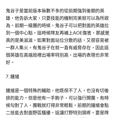
鬼谷子是當前版本無數不多的從前期強到後期的英
雄，他告訴大家，只要技能的機制完美就可以為所欲
為。前期一級團的時候，鬼谷子可以把對面的英雄拉
到一個中心點，這時候隊友再補上AOE傷害，那感覺
真的是美滋滋。如果對面站位分散的話，又很容易被
一群人集火。有鬼谷子在就一直有威脅存在，因此這
個英雄在高端局裡出場率特別高，出場的表現也非常
好。
7. 鍾馗
鍾馗是一個特殊的輔助，他既保不了人，也沒有切後
排的能力。但是他有一手鉤子，可以強行開團。有時
候勾對了人，團戰就打得非常輕鬆。前期的鐘馗會點
二技能去對面野區騷擾，這讓打野特別頭疼。要是隊