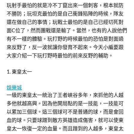
玩射手最怕的就是冷不丁竄出來一個刺客，根本就防
不勝防；玩坦克最怕的是自己衝鋒陷陣的時候，隊友
還在做自己的事情；玩戰士最怕的是自己已經切死對
面C位了，然而團戰還是輸了。當然，也有的人說他們
有不一樣的體驗。玩打野的時候最怕的恐怕是對面過
來反野了，反一波就讓你發育不起來。今天小編要跟
大家介紹一下玩打野時最怕的前來反野的輔助。
1. 東皇太一
娛樂城
一級的東皇太一統治了王者峽谷多年，來抓他的人越
多他就越高興。因為他開局點的是一技能，一技能可
以累加三個球。這三個球可不是普通的球，而是會回
血的球。只要球蹭到敵方英雄造成傷害，就可以使東
皇太一恢復一定的血量。而且蹭到的人越多，東皇太