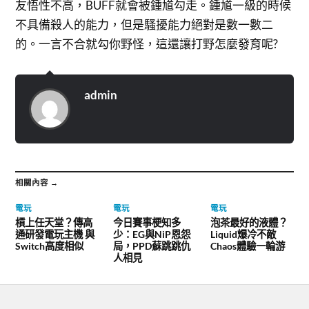
友悟性不高，BUFF就會被鍾馗勾走。鍾馗一級的時候
不具備殺人的能力，但是騷擾能力絕對是數一數二
的。一言不合就勾你野怪，這還讓打野怎麼發育呢?
admin
相關內容 →
電玩
電玩
電玩
槓上任天堂？傳高
今日賽事梗知多
泡茶最好的液體？
通研發電玩主機 與
少：EG與NiP恩怨
Liquid爆冷不敵
Switch高度相似
局，PPD蘇跳跳仇
Chaos體驗一輪游
人相見