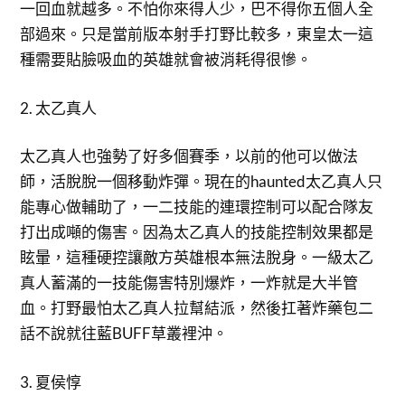
一回血就越多。不怕你來得人少，巴不得你五個人全
部過來。只是當前版本射手打野比較多，東皇太一這
種需要貼臉吸血的英雄就會被消耗得很慘。
2. 太乙真人
太乙真人也強勢了好多個賽季，以前的他可以做法
師，活脫脫一個移動炸彈。現在的haunted太乙真人只
能專心做輔助了，一二技能的連環控制可以配合隊友
打出成噸的傷害。因為太乙真人的技能控制效果都是
眩暈，這種硬控讓敵方英雄根本無法脫身。一級太乙
真人蓄滿的一技能傷害特別爆炸，一炸就是大半管
血。打野最怕太乙真人拉幫結派，然後扛著炸藥包二
話不說就往藍BUFF草叢裡沖。
3. 夏侯惇