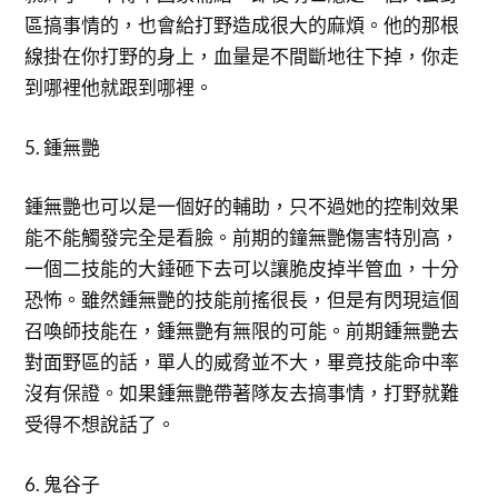
區搞事情的，也會給打野造成很大的麻煩。他的那根
線掛在你打野的身上，血量是不間斷地往下掉，你走
到哪裡他就跟到哪裡。
5. 鍾無艷
鍾無艷也可以是一個好的輔助，只不過她的控制效果
能不能觸發完全是看臉。前期的鐘無艷傷害特別高，
一個二技能的大錘砸下去可以讓脆皮掉半管血，十分
恐怖。雖然鍾無艷的技能前搖很長，但是有閃現這個
召喚師技能在，鍾無艷有無限的可能。前期鍾無艷去
對面野區的話，單人的威脅並不大，畢竟技能命中率
沒有保證。如果鍾無艷帶著隊友去搞事情，打野就難
受得不想說話了。
6. 鬼谷子