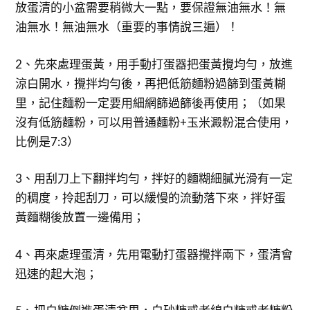
放蛋清的小盆需要稍微大一點，要保證無油無水！無
油無水！無油無水（重要的事情說三遍）！
2、先來處理蛋黃，用手動打蛋器把蛋黃攪均勻，放進
涼白開水，攪拌均勻後，再把低筋麵粉過篩到蛋黃糊
里，記住麵粉一定要用細網篩過篩後再使用；（如果
沒有低筋麵粉，可以用普通麵粉+玉米澱粉混合使用，
比例是7:3）
3、用刮刀上下翻拌均勻，拌好的麵糊細膩光滑有一定
的稠度，拎起刮刀，可以緩慢的流動落下來，拌好蛋
黃麵糊後放置一邊備用；
4、再來處理蛋清，先用電動打蛋器攪拌兩下，蛋清會
迅速的起大泡；