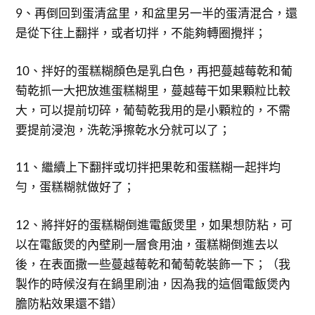
9、再倒回到蛋清盆里，和盆里另一半的蛋清混合，還
是從下往上翻拌，或者切拌，不能夠轉圈攪拌；
10、拌好的蛋糕糊顏色是乳白色，再把蔓越莓乾和葡
萄乾抓一大把放進蛋糕糊里，蔓越莓干如果顆粒比較
大，可以提前切碎，葡萄乾我用的是小顆粒的，不需
要提前浸泡，洗乾淨擦乾水分就可以了；
11、繼續上下翻拌或切拌把果乾和蛋糕糊一起拌均
勻，蛋糕糊就做好了；
12、將拌好的蛋糕糊倒進電飯煲里，如果想防粘，可
以在電飯煲的內壁刷一層食用油，蛋糕糊倒進去以
後，在表面撒一些蔓越莓乾和葡萄乾裝飾一下；（我
製作的時候沒有在鍋里刷油，因為我的這個電飯煲內
膽防粘效果還不錯）