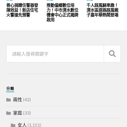
善心捐贈住警器發
推動偏鄉數位培
千人踩風騎車趣！
揮效益！新店住宅
力！中市清水數位
清水區道路踩風親
火警搶先預警
機會中心正式揭牌
子嘉年華熱鬧登場
啟用
分類
兩性
(42)
家庭
(33)
女人
(1,151)