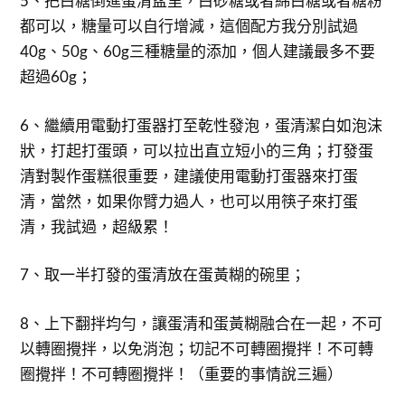
5、把白糖倒進蛋清盆里，白砂糖或者綿白糖或者糖粉
都可以，糖量可以自行增減，這個配方我分別試過
40g、50g、60g三種糖量的添加，個人建議最多不要
超過60g；
6、繼續用電動打蛋器打至乾性發泡，蛋清潔白如泡沫
狀，打起打蛋頭，可以拉出直立短小的三角；打發蛋
清對製作蛋糕很重要，建議使用電動打蛋器來打蛋
清，當然，如果你臂力過人，也可以用筷子來打蛋
清，我試過，超級累！
7、取一半打發的蛋清放在蛋黃糊的碗里；
8、上下翻拌均勻，讓蛋清和蛋黃糊融合在一起，不可
以轉圈攪拌，以免消泡；切記不可轉圈攪拌！不可轉
圈攪拌！不可轉圈攪拌！（重要的事情說三遍）