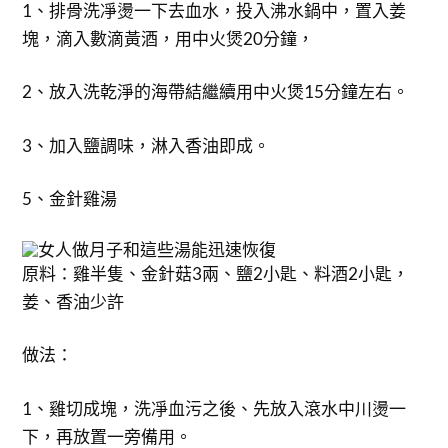
1、排骨洗凈燙一下去血水，投入沸水鍋中，置入姜
塊，滴入數滴黃酒，用中火煲20分鐘，
2、放入洗乾淨的海帶結繼續用中火煲15分鐘左右。
3、加入鹽調味，淋入香油即成。
5、金針雞湯
原料：雞半隻、金針菇3兩、鹽2小匙、料酒2小匙，
姜、香油少許
做法：
1、雞切成塊，洗凈血污之後、先放入滾水中川燙一
下，再放置一旁備用。