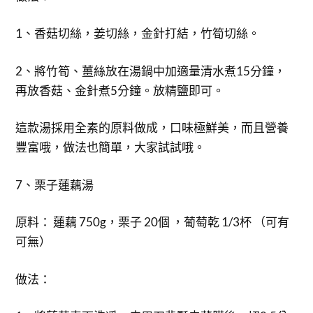
1、香菇切絲，姜切絲，金針打結，竹筍切絲。
2、將竹筍、薑絲放在湯鍋中加適量清水煮15分鐘，
再放香菇、金針煮5分鐘。放精鹽即可。
這款湯採用全素的原料做成，口味極鮮美，而且營養
豐富哦，做法也簡單，大家試試哦。
7、栗子蓮藕湯
原料： 蓮藕 750g，栗子 20個 ，葡萄乾 1/3杯 （可有
可無）
做法：