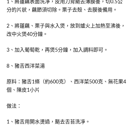
1、將蓮藕表面洗凈，皮用刀背颳去薄膜後，切0.5公
分的片狀，藕節須切除。栗子去殼、去膜後備用。
2、將蓮藕、栗子與水入煲，放到爐火上加熱至沸後，
改中火煲40分鐘。
3、加入葡萄乾，再煲5分鐘，加入調料即可。
8、豬舌西洋菜湯
原料：豬舌1條（約600克）、西洋菜500克、無花果4
個、陳皮1小片
做法：
1、豬舌用開水燙過，颳去舌苔洗凈。