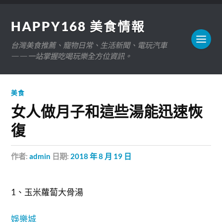
HAPPY168 美食情報
台灣美食推薦、寵物日常、生活新聞、電玩汽車
——一站掌握吃喝玩樂全方位資訊。
美食
女人做月子和這些湯能迅速恢
復
作者:
admin
日期:
2018 年 8 月 19 日
1、玉米蘿蔔大骨湯
娛樂城