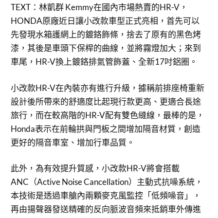
TEXT：林凱群 Kemmy在國內市場熱賣的HR-V，
HONDA原廠近日讓小改款車型正式亮相，首先可以
先發現水箱護網上的鍍鉻飾條，捨去了原有的黑色烤
漆，其後是車頭下保桿的曲線，並將霧燈加大；來到
車尾，HR-V換上鍍鉻排氣管飾蓋、全新17吋鋁圈。
小改款HR-V在內裝亦有進行升級，據稱前排座椅重新
設計後所帶來的舒適度比起現行款更高、更適合長途
旅行，而在較高階的HR-V配有雙色縫線，最棒的是，
Honda表示在前輪拱與門板之間增加隔音材質，創造
更好的隔音車室、增加行車品質。
此外，為有效提升質感，小改款HR-V將會搭載
ANC（Active Noise Cancellation）主動式抗噪系統，
本技術是透過車艙內兩顆麥克風監控「低頻噪音」，
再由揚聲器發送精確的反向脈波音頻來抵銷車外傳進