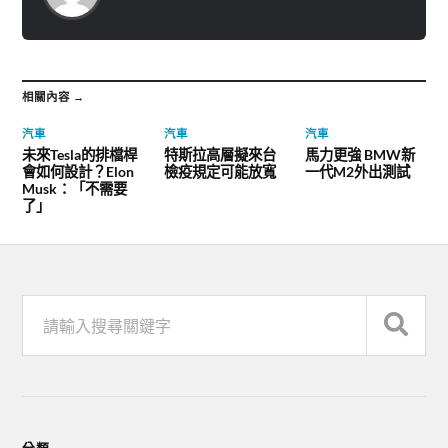
相關內容 →
汽車
汽車
汽車
未來Tesla的排檔桿
特斯拉高層擬來台
馬力更強 BMW新
會如何設計？Elon
檢疫規定可能放寬
一代M2外出測試
Musk：「不需要
了」
分類