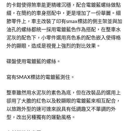
的卡鉗使得煞車能更精確沉穩，配合電鍍藍螺絲做點
綴，在簡約的車身搭配中，更是增加了一份華麗。細
節零件上，車主改裝了印有smax標誌的側主架並與加
油孔的螺絲都統一採用電鍍藍色作為搭配，在整車水
泥灰的配色下，小零件選用亮色系的配色嵌入使得格
外的顯眼，造成是視覺上強烈的對比效果。
碟盤使用電鍍藍的螺絲。
寫有SMAX標誌的電鍍藍測住。
整車雖然用水泥灰的素色為底，但在改裝品的選用上
卻用了大膽的紅色以及較顯眼的電鍍藍來相互配合，
以旅跑外型的速可達來說具有低調趣又不單調的外
型，改出另種獨有的運動風格。