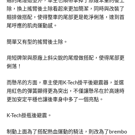
翹的尾燈造型外，車主也順帶拿掉了原廠笨重的後土
除，換上搖臂後土除看起來更加簡潔，同時與改裝了
翹排做搭配，使得整車的尾部更是乾淨俐落，達到首
尾呼應的肌肉運動感。
簡單又有型的搖臂後土除。
用短牌架與原廠上斜尖銳的尾燈做搭配，使得尾部更
俐落！
而懸吊的方面，車主使用K-Tech掛平後避震器，並選
用紅色的彈簧顯得更為突出，不僅讓懸吊在於高速時
更加安定平穩也讓後車身中多了一個亮點。
K-Tech掛瓶後避震。
制動上面為了搭配熱血運動的騎法，則改為了brembo