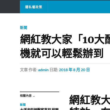
隱私權政策
新聞
網紅教大家「10大
機就可以輕鬆辦到
文章
作者:
admin
日期:
2018 年 8 月 20 日
網紅教大
相關內容 →
新聞
大溪老街槍擊案真相 桃園