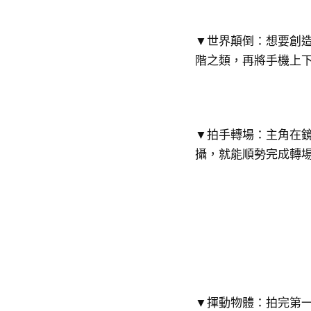
▼世界顛倒：想要創
階之類，再將手機上
▼拍手轉場：主角在
攝，就能順勢完成轉
▼揮動物體：拍完第