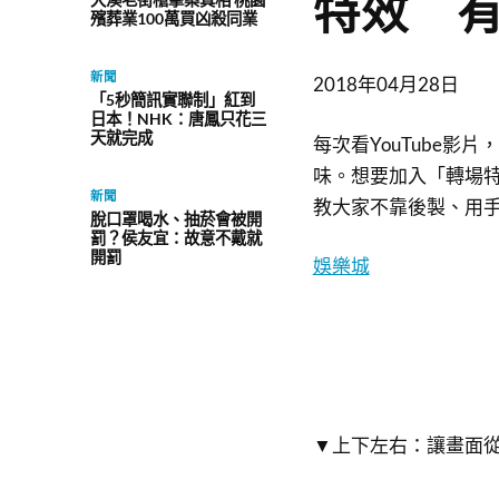
特效 
殯葬業100萬買凶殺同業
新聞
2018年04月28日
「5秒簡訊實聯制」紅到
日本！NHK：唐鳳只花三
天就完成
每次看YouTube
味。想要加入「轉場
新聞
教大家不靠後製、用
脫口罩喝水、抽菸會被開
罰？侯友宜：故意不戴就
開罰
娛樂城
▼上下左右：讓畫面