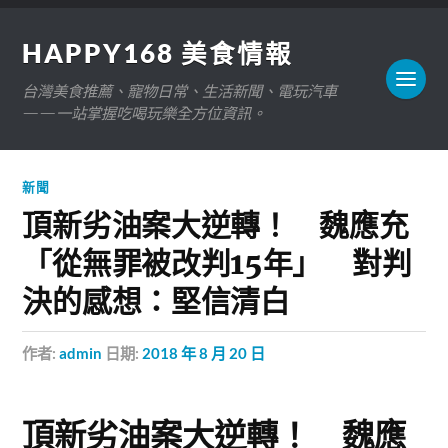
HAPPY168 美食情報
台灣美食推薦、寵物日常、生活新聞、電玩汽車
——一站掌握吃喝玩樂全方位資訊。
新聞
頂新劣油案大逆轉！ 魏應充
「從無罪被改判15年」 對判
決的感想：堅信清白
作者:
admin
日期:
2018 年 8 月 20 日
頂新劣油案大逆轉！ 魏應