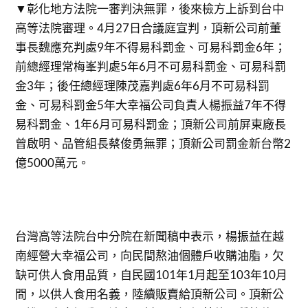
▼彰化地方法院一審判決無罪，後來檢方上訴到台中
高等法院審理。4月27日合議庭宣判，頂新公司前董
事長魏應充判處9年不得易科罰金、可易科罰金6年；
前總經理常梅峯判處5年6月不可易科罰金、可易科罰
金3年；後任總經理陳茂嘉判處6年6月不可易科罰
金、可易科罰金5年大幸福公司負責人楊振益7年不得
易科罰金、1年6月可易科罰金；頂新公司前屏東廠長
曾啟明、品管組長蔡俊勇無罪；頂新公司罰金新台幣2
億5000萬元。
台灣高等法院台中分院在新聞稿中表示，楊振益在越
南經營大幸福公司，向民間熬油個體戶收購油脂，欠
缺可供人食用品質，自民國101年1月起至103年10月
間，以供人食用名義，陸續販賣給頂新公司。頂新公