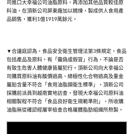
司進口大幸福公司油脂原料，再添加其他品質較佳原
料油，在頂新公司屏東廠加以精煉，製成供人食用產
品銷售，獲利1億1919萬餘元。
▼合議庭認為，食品安全衛生管理法第3條規定，食品
包括產品及原料，有「攙偽或假冒」行為，不論是否
有致生危害人體健康皆屬犯行。頂新公司向大幸福公
司購買原料油有酸價過高、總極性化合物過高及重金
屬鉛含量不符合「食用油脂類衛生標準」，頂新公司
採購前派員到越南實地訪查，發現大幸福公司原料油
相關製程不符合「食品良好衛生規範準則」，所收購
油脂無從確認經屠宰檢查合格屠體脂肪組織所熬製。