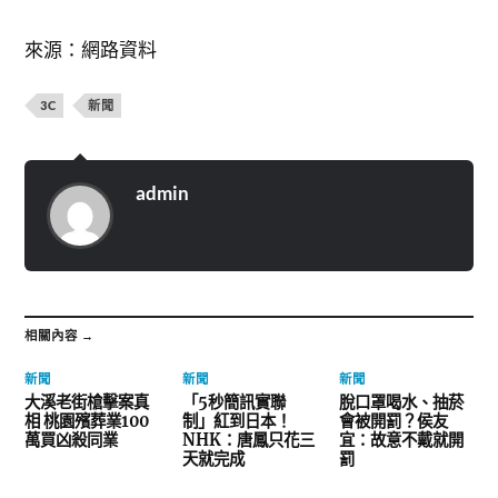
來源：網路資料
3C
新聞
admin
相關內容 →
新聞
新聞
新聞
大溪老街槍擊案真
「5秒簡訊實聯
脫口罩喝水、抽菸
相 桃園殯葬業100
制」紅到日本！
會被開罰？侯友
萬買凶殺同業
NHK：唐鳳只花三
宜：故意不戴就開
天就完成
罰