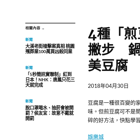
4種「
相關內容 →
新聞
撇步 
大溪老街槍擊案真相 桃園
殯葬業100萬買凶殺同業
美豆腐
新聞
「5秒簡訊實聯制」紅到
日本！NHK：唐鳳只花三
天就完成
2018年04月30日
新聞
豆腐是一種很百變的
脫口罩喝水、抽菸會被開
味。但煎豆腐可不是
罰？侯友宜：故意不戴就
開罰
碎的好方法，快點學
娛樂城