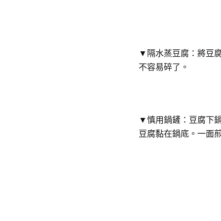
▼​隔水蒸豆腐：將豆
不容易碎了。
▼​慎用鍋鏟：豆腐下
豆腐黏在鍋底。一面