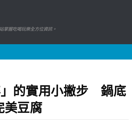
站掌握吃喝玩樂全方位資訊。
碎」的實用小撇步 鍋底
完美豆腐