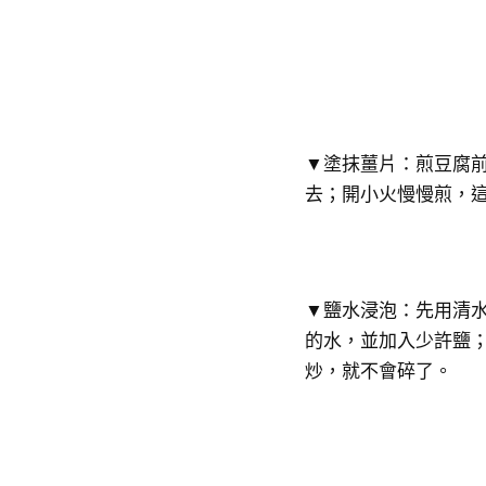
▼塗抹薑片：煎豆腐
去；開小火慢慢煎，
▼​鹽水浸泡：先用清
的水，並加入少許鹽
炒，就不會碎了。