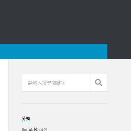
分類
兩性
(42)