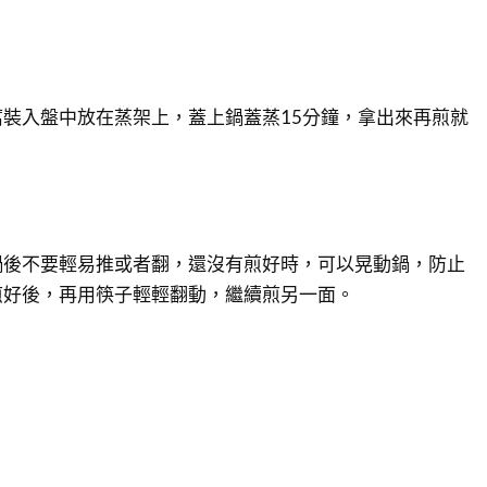
腐裝入盤中放在蒸架上，蓋上鍋蓋蒸15分鐘，拿出來再煎就
鍋後不要輕易推或者翻，還沒有煎好時，可以晃動鍋，防止
煎好後，再用筷子輕輕翻動，繼續煎另一面。