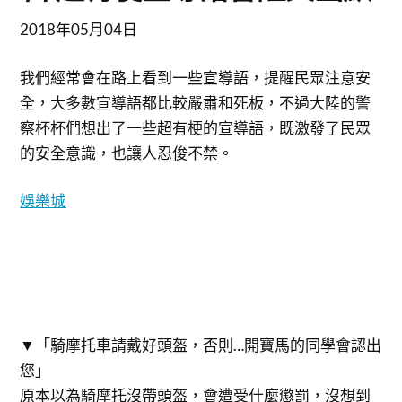
2018年05月04日
我們經常會在路上看到一些宣導語，提醒民眾注意安
全，大多數宣導語都比較嚴肅和死板，不過大陸的警
察杯杯們想出了一些超有梗的宣導語，既激發了民眾
的安全意識，也讓人忍俊不禁。
娛樂城
▼「騎摩托車請戴好頭盔，否則…開寶馬的同學會認出
您」
原本以為騎摩托沒帶頭盔，會遭受什麼懲罰，沒想到