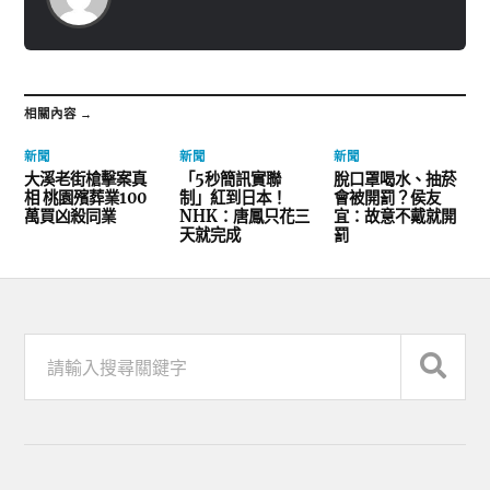
相關內容 →
新聞
新聞
新聞
大溪老街槍擊案真
「5秒簡訊實聯
脫口罩喝水、抽菸
相 桃園殯葬業100
制」紅到日本！
會被開罰？侯友
萬買凶殺同業
NHK：唐鳳只花三
宜：故意不戴就開
天就完成
罰