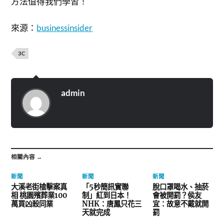
方法值得我們學習！
來源：
businessinsider
3C
admin
相關內容 →
新聞
新聞
新聞
大溪老街槍擊案真
「5秒簡訊實聯
脫口罩喝水、抽菸
相 桃園殯葬業100
制」紅到日本！
會被開罰？侯友
萬買凶殺同業
NHK：唐鳳只花三
宜：故意不戴就開
天就完成
罰