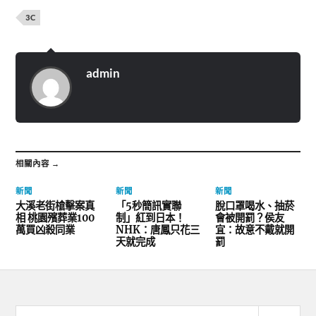
3C
admin
相關內容 →
新聞
新聞
新聞
大溪老街槍擊案真
「5秒簡訊實聯
脫口罩喝水、抽菸
相 桃園殯葬業100
制」紅到日本！
會被開罰？侯友
萬買凶殺同業
NHK：唐鳳只花三
宜：故意不戴就開
天就完成
罰