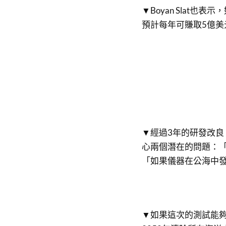
▼Boyan Slat
預計每年可賺取5億美
▼經過3年的研發改
心兩個潛在的問題：
「如果儀器在公海中
▼如果這次的測試能夠