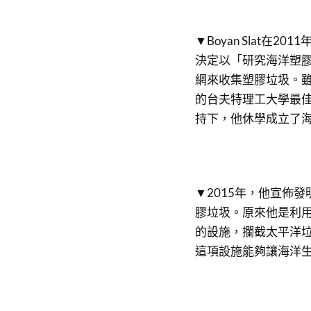
▼Boyan Slat
決定以「研究海洋塑
網來收集塑膠垃圾。雖
的台夫特理工大學最
持下，他休學成立了海洋清
▼2015年，他宣佈
膠垃圾。原來他是利用
的設施，攔截太平洋垃圾帶（T
這項設施能夠讓海洋