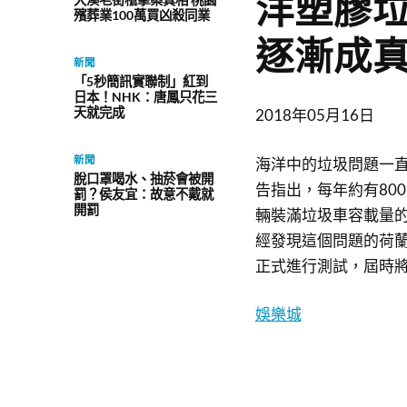
洋塑膠
殯葬業100萬買凶殺同業
逐漸成
新聞
「5秒簡訊實聯制」紅到
日本！NHK：唐鳳只花三
天就完成
2018年05月16日
新聞
海洋中的垃圾問題一
脫口罩喝水、抽菸會被開
告指出，每年約有80
罰？侯友宜：故意不戴就
開罰
輛裝滿垃圾車容載量
經發現這個問題的荷蘭少
正式進行測試，屆時
娛樂城