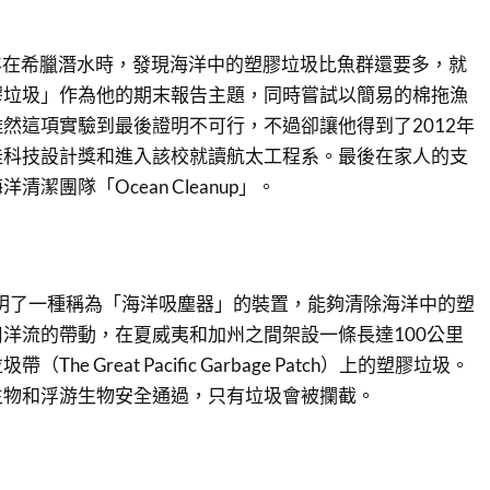
在2011年在希臘潛水時，發現海洋中的塑膠垃圾比魚群還要多，就
膠垃圾」作為他的期末報告主題，同時嘗試以簡易的棉拖漁
然這項實驗到最後證明不可行，不過卻讓他得到了2012年
佳科技設計獎和進入該校就讀航太工程系。最後在家人的支
潔團隊「Ocean Cleanup」。
發明了一種稱為「海洋吸塵器」的裝置，能夠清除海洋中的塑
洋流的帶動，在夏威夷和加州之間架設一條長達100公里
he Great Pacific Garbage Patch）上的塑膠垃圾。
生物和浮游生物安全通過，只有垃圾會被攔截。