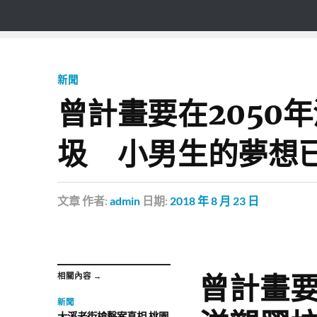
新聞
曾計畫要在2050
圾 小男生的夢想
文章
作者:
admin
日期:
2018 年 8 月 23 日
曾計畫要
相關內容 →
新聞
大溪老街槍擊案真相 桃園