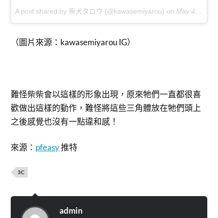
A post shared by 柴犬タロウ (@kawasemiyarou)
on
May 4, 2018 at 3:13am PDT
（圖片來源：kawasemiyarou IG）
難怪柴柴會以這樣的形象出現，原來牠們一直都很喜
歡做出這樣的動作，難怪將這些三角體放在牠們頭上
之後感覺也沒有一點違和感！
來源：
pfeasy
推特
3C
admin