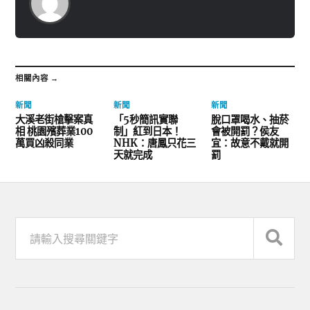
相關內容 →
新聞
新聞
新聞
大溪老街槍擊案真
「5秒簡訊實聯
脫口罩喝水、抽菸
相 桃園殯葬業100
制」紅到日本！
會被開罰？侯友
萬買凶殺同業
NHK：唐鳳只花三
宜：故意不戴就開
天就完成
罰