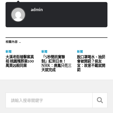
admin
相關內容 →
新聞
新聞
新聞
大溪老街槍擊案真
「5秒簡訊實聯
脫口罩喝水、抽菸
相 桃園殯葬業100
制」紅到日本！
會被開罰？侯友
萬買凶殺同業
NHK：唐鳳只花三
宜：故意不戴就開
天就完成
罰