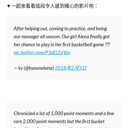
▼一起來看看這段令人感到暖心的影片吧：
After helping out, coming to practice, and being
our manager all season. Our girl Alena finally got
her chance to play in her first basketball game ???
pic.twitter.com/P3dELEgYav
— ky (@kyaunaluna)
2018年2月3日
Chronicled a lot of 1,000 point moments and a few
rare 2,000 point moments but the first bucket