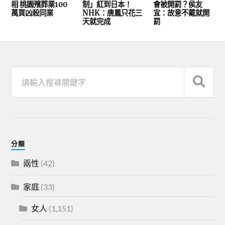
相 桃園殯葬業100
制」紅到日本！
會被開罰？侯友
萬買凶殺同業
NHK：唐鳳只花三
宜：故意不戴就開
天就完成
罰
分類
兩性
(42)
家庭
(33)
女人
(1,151)