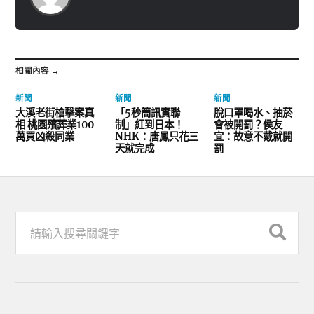
相關內容 →
新聞
新聞
新聞
大溪老街槍擊案真
「5秒簡訊實聯
脫口罩喝水、抽菸
相 桃園殯葬業100
制」紅到日本！
會被開罰？侯友
萬買凶殺同業
NHK：唐鳳只花三
宜：故意不戴就開
天就完成
罰