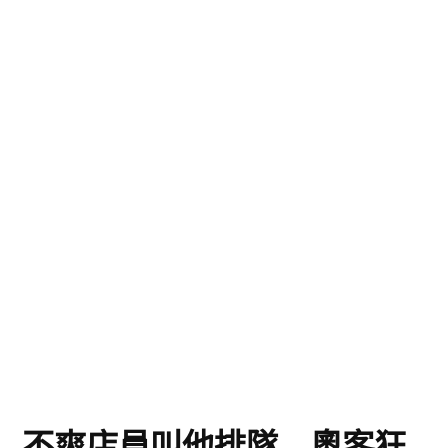
不爽店員叫他排隊 奧客狂