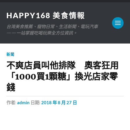
HAPPY168 美食情報
台灣美食推薦、寵物日常、生活新聞、電玩汽車
——一站掌握吃喝玩樂全方位資訊。
新聞
不爽店員叫他排隊 奧客狂用
「1000買1顆糖」換光店家零
錢
作者:
admin
日期:
2018 年 8 月 27 日