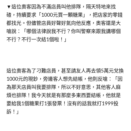
▼這位奧客因為不滿店員叫他排隊，隔天特地來找
碴，持續要求「1000元買一顆糖果」，把店家的零錢
都找光。但儘管店員好聲好氣向他反應，奧客還是大
嗆說：「哪個法律說我不行？你叫警察來跟我講哪個
不行？不行一次結1個啦！」
這位奧客為了刁難店員，甚至請友人再去領5萬元兌換
1000元的現鈔，旁邊客人想先結帳，他則反嗆：「因
為那天店員叫我要排隊，所以不好意思，其他客人麻
煩也排隊！我今天就是有那麼多東西要結帳，他就是
要給我1個糖果打1張發票！沒有的話我就打1999投
訴！」