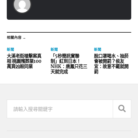
相關內容 →
新聞
新聞
新聞
大溪老街槍擊案真
「5秒簡訊實聯
脫口罩喝水、抽菸
相 桃園殯葬業100
制」紅到日本！
會被開罰？侯友
萬買凶殺同業
NHK：唐鳳只花三
宜：故意不戴就開
天就完成
罰