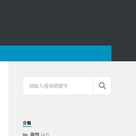
分類
兩性
(42)