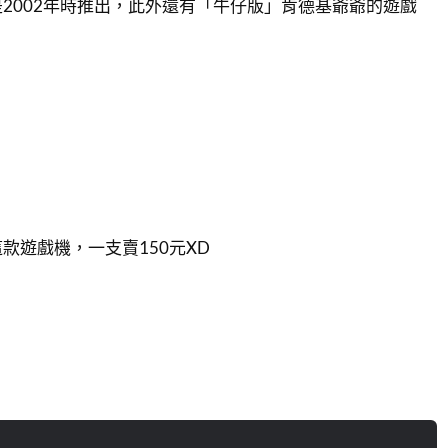
2002年時推出，此外還有「牛仔版」肯德基爺爺的遊戲
款遊戲機，一支賣150元XD