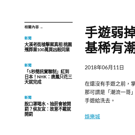
手遊弱
相關內容 →
新聞
基稀有
大溪老街槍擊案真相 桃園
殯葬業100萬買凶殺同業
新聞
2018年06月11日
「5秒簡訊實聯制」紅到
日本！NHK：唐鳳只花三
天就完成
在還沒有手遊之前，
那可謂是「潮流一哥」
新聞
手遊給洗去。
脫口罩喝水、抽菸會被開
罰？侯友宜：故意不戴就
開罰
娛樂城