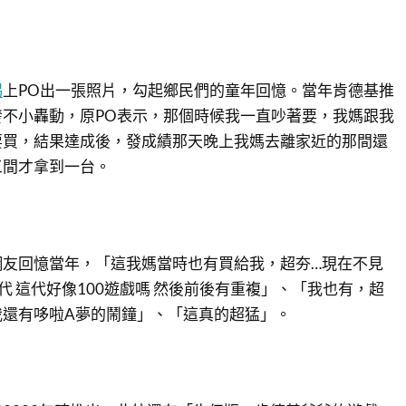
踢
上PO出一張照片，勾起鄉民們的童年回憶。當年肯德基推
不小轟動，原PO表示，那個時候我一直吵著要，我媽跟我
要買，結果達成後，發成績那天晚上我媽去離家近的那間還
三間才拿到一台。
網友回憶當年，「這我媽當時也有買給我，超夯…現在不見
代 這代好像100遊戲嗎 然後前後有重複」、「我也有，超
我還有哆啦A夢的鬧鐘」、「這真的超猛」。