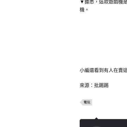
▼據悉，這款遊戲機是
機。
小編還看到有人在賣這
來源：批踢踢
電玩