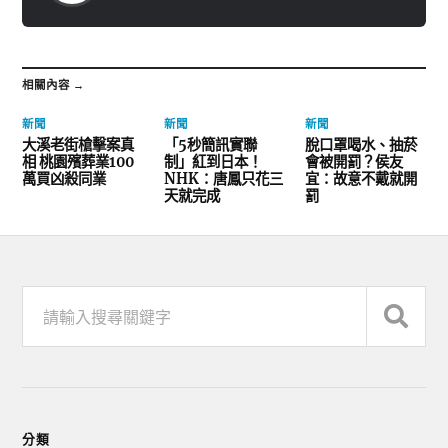
相關內容 →
新聞
新聞
新聞
大溪老街槍擊案真
「5秒簡訊實聯
脫口罩喝水、抽菸
相 桃園殯葬業100
制」紅到日本！
會被開罰？侯友
萬買凶殺同業
NHK：唐鳳只花三
宜：故意不戴就開
天就完成
罰
分類