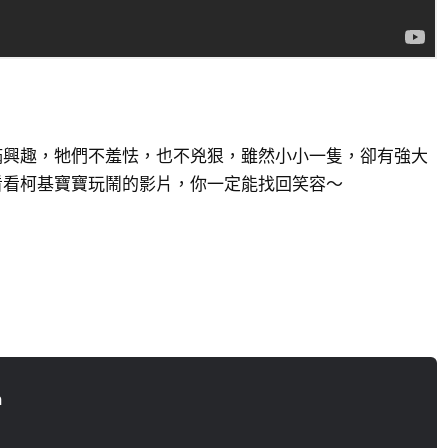
滿興趣，牠們不羞怯，也不兇狠，雖然小小一隻，卻有強大
看看柯基寶寶玩鬧的影片，你一定能找回笑容～
n