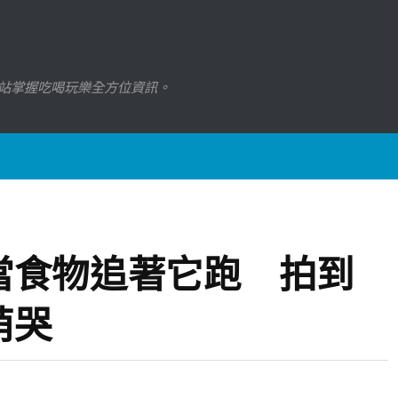
站掌握吃喝玩樂全方位資訊。
當食物追著它跑 拍到
萌哭