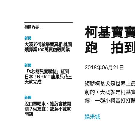
柯基寶
相關內容 →
新聞
跑 拍
大溪老街槍擊案真相 桃園
殯葬業100萬買凶殺同業
新聞
2018年06月21日
「5秒簡訊實聯制」紅到
日本！NHK：唐鳳只花三
天就完成
短腿柯基犬是世界上
萌的，大概就是柯基
新聞
傳。一群小柯基打打
脫口罩喝水、抽菸會被開
罰？侯友宜：故意不戴就
開罰
娛樂城