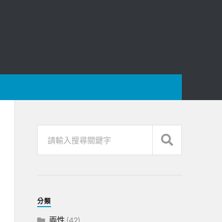
分類
兩性
(42)