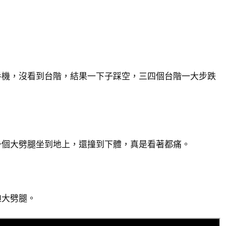
手機，沒看到台階，結果一下子踩空，三四個台階一大步跌
一個大劈腿坐到地上，還撞到下體，真是看著都痛。
迫大劈腿。