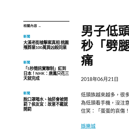
男子低
相關內容 →
新聞
秒「劈
大溪老街槍擊案真相 桃園
殯葬業100萬買凶殺同業
痛
新聞
「5秒簡訊實聯制」紅到
日本！NHK：唐鳳只花三
天就完成
2018年06月21日
新聞
低頭族越來越多，很
脫口罩喝水、抽菸會被開
為低頭看手機，沒注
罰？侯友宜：故意不戴就
開罰
住笑：「蛋蛋的哀傷
娛樂城