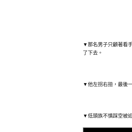
▼那名男子只顧著看
了下去。
▼他左拐右扭，最後
▼低頭族不慎踩空被