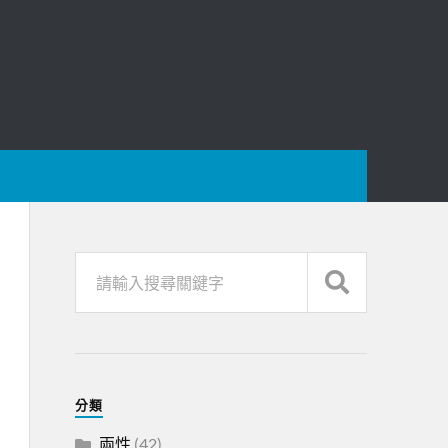
分類
兩性
(42)