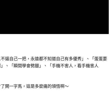
人不逼自己一把，永遠都不知道自己有多優秀」、「蛋蛋要
啊」、「瞬間學會劈腿」、「手機不害人，看手機害人
會了開一字馬，這是多麼痛的領悟啊～