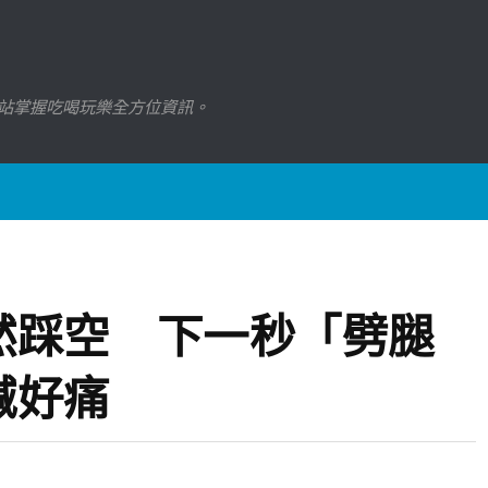
站掌握吃喝玩樂全方位資訊。
然踩空 下一秒「劈腿
喊好痛