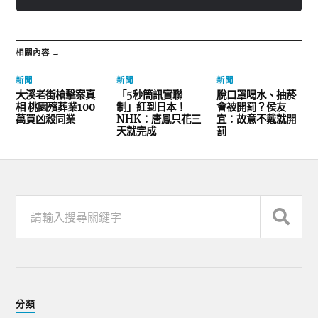
相關內容 →
新聞
新聞
新聞
大溪老街槍擊案真
「5秒簡訊實聯
脫口罩喝水、抽菸
相 桃園殯葬業100
制」紅到日本！
會被開罰？侯友
萬買凶殺同業
NHK：唐鳳只花三
宜：故意不戴就開
天就完成
罰
分類