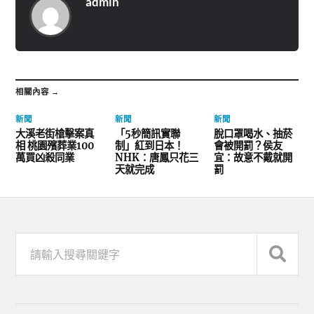
admin
相關內容 →
新聞
新聞
新聞
大溪老街槍擊案真
「5秒簡訊實聯
脫口罩喝水、抽菸
相 桃園殯葬業100
制」紅到日本！
會被開罰？侯友
萬買凶殺同業
NHK：唐鳳只花三
宜：故意不戴就開
天就完成
罰