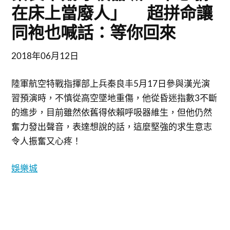
在床上當廢人」 超拼命讓
同袍也喊話：等你回來
2018年06月12日
陸軍航空特戰指揮部上兵秦良丰5月17日參與漢光演
習預演時，不慎從高空墜地重傷，他從昏迷指數3不斷
的進步，目前雖然依舊得依賴呼吸器維生，但他仍然
奮力發出聲音，表達想說的話，這麼堅強的求生意志
令人振奮又心疼！
娛樂城