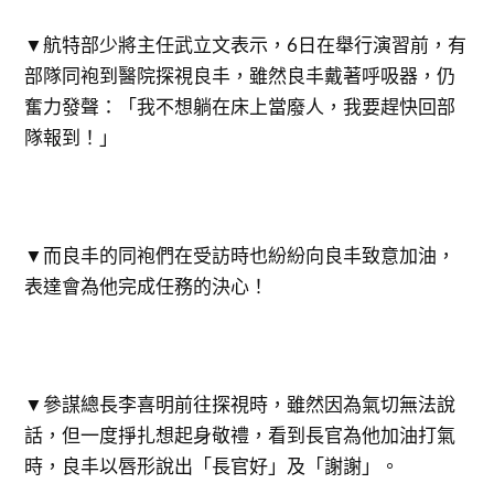
▼航特部少將主任武立文表示，6日在舉行演習前，有
部隊同袍到醫院探視良丰，雖然良丰戴著呼吸器，仍
奮力發聲：「我不想躺在床上當廢人，我要趕快回部
隊報到！」
▼而良丰的同袍們在受訪時也紛紛向良丰致意加油，
表達會為他完成任務的決心！
▼參謀總長李喜明前往探視時，雖然因為氣切無法說
話，但一度掙扎想起身敬禮，看到長官為他加油打氣
時，良丰以唇形說出「長官好」及「謝謝」。