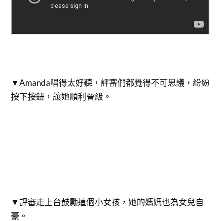
▼​Amanda唱得太好聽，評審們都覺得不可思議，紛紛
按下按鈕，讓她順利晉級。
▼​評審走上台鼓勵這個小女孩，她的媽媽也為女兒自
豪。