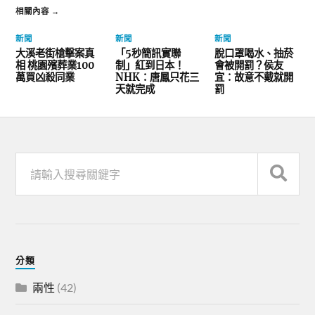
相關內容 →
新聞
新聞
新聞
大溪老街槍擊案真
「5秒簡訊實聯
脫口罩喝水、抽菸
相 桃園殯葬業100
制」紅到日本！
會被開罰？侯友
萬買凶殺同業
NHK：唐鳳只花三
宜：故意不戴就開
天就完成
罰
分類
兩性
(42)