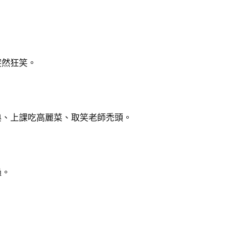
突然狂笑。
典、上課吃高麗菜、取笑老師禿頭。
過。