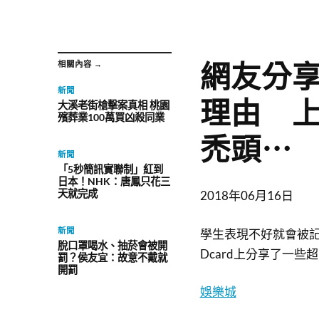
網友分
相關內容 →
新聞
理由 
大溪老街槍擊案真相 桃園
殯葬業100萬買凶殺同業
禿頭⋯
新聞
「5秒簡訊實聯制」紅到
日本！NHK：唐鳳只花三
天就完成
2018年06月16日
新聞
學生表現不好就會被
脫口罩喝水、抽菸會被開
Dcard上分享了一
罰？侯友宜：故意不戴就
開罰
娛樂城