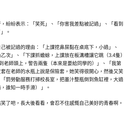
行，紛紛表示：「笑死」、「你害我差點被記過」、「看到
了」。
自己被記過的理由：「上課挖鼻屎黏在桌底下，小過」、
乙次」、「下課抓蟾蜍，上課放在板溝槽讓它跳（3.4隻）
布到老師頭上，警告兩隻（本來是要給同學的）」、「我第
皮套在老師的水瓶上說是保險套，她笑得很開心，然後又笑
、「罰勞動服務打掃校長室，把墨汁整瓶倒到魚缸裡，大過
，誰知一時手滑） 」。
搞笑了吧，長大後看看，會忍不住感慨自己美好的青春啊。