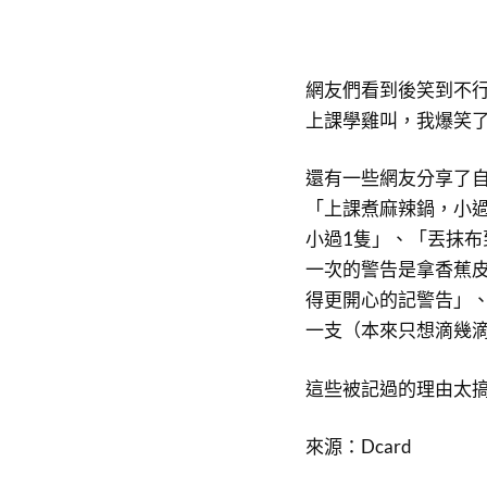
網友們看到後笑到不
上課學雞叫，我爆笑
還有一些網友分享了
「上課煮麻辣鍋，小過
小過1隻」、「丟抹
一次的警告是拿香蕉
得更開心的記警告」
一支（本來只想滴幾滴
這些被記過的理由太
來源：Dcard