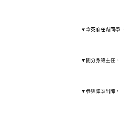
▼拿死麻雀嚇同學。
▼開分身殺主任。
▼參與陣頭出陣。