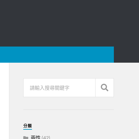
分類
兩性
(42)