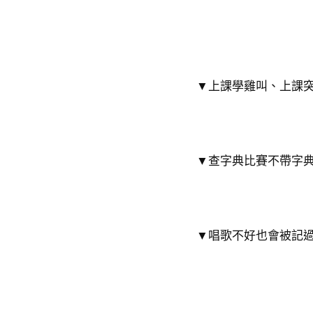
▼上課學雞叫、上課
▼查字典比賽不帶字
▼唱歌不好也會被記