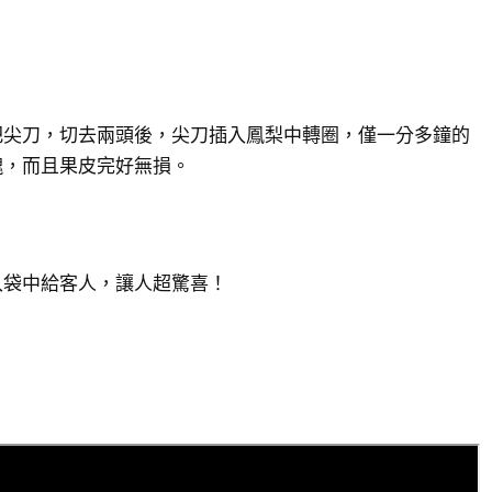
把尖刀，切去兩頭後，尖刀插入鳳梨中轉圈，僅一分多鐘的
塊，而且果皮完好無損。
入袋中給客人，讓人超驚喜！