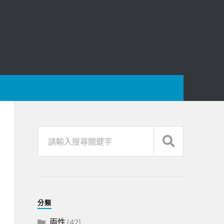
分類
兩性
(42)