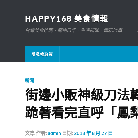
HAPPY168 美食情報
台灣美食推薦、寵物日常、生活新聞、電玩汽車——一
隱私權政策
新聞
街邊小販神級刀法
跪著看完直呼「鳳
文章
作者:
admin
日期:
2018 年 8 月 27 日