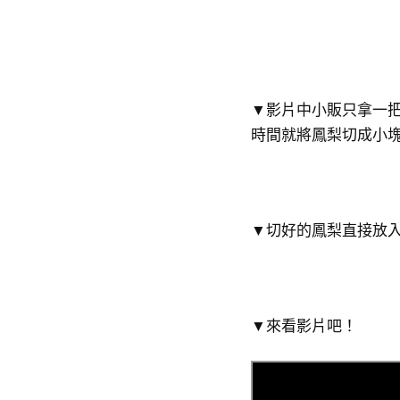
▼影片中小販只拿一
時間就將鳳梨切成小
▼切好的鳳梨直接放
▼來看影片吧！