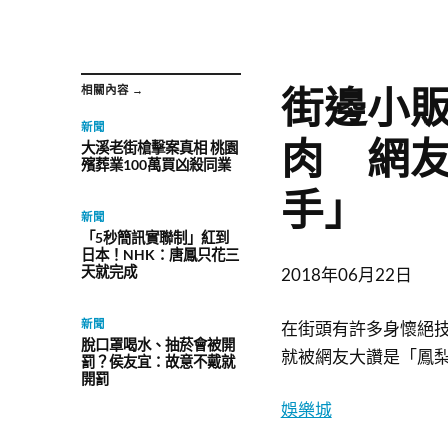
街邊小
相關內容 →
新聞
肉 網
大溪老街槍擊案真相 桃園
殯葬業100萬買凶殺同業
手」
新聞
「5秒簡訊實聯制」紅到
日本！NHK：唐鳳只花三
天就完成
2018年06月22日
新聞
在街頭有許多身懷絕
脫口罩喝水、抽菸會被開
就被網友大讚是「鳳
罰？侯友宜：故意不戴就
開罰
娛樂城