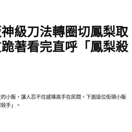
販神級刀法轉圈切鳳梨取
友跪著看完直呼「鳳梨殺
技的小販，讓人忍不住感嘆高手在民間，下面這位街頭小販
梨殺手」。