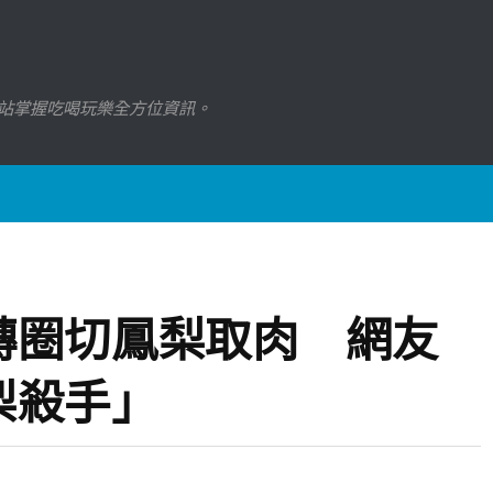
站掌握吃喝玩樂全方位資訊。
轉圈切鳳梨取肉 網友
梨殺手」