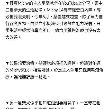
▼其實Michy的主人平常就會在YouTube上分享，家中
三隻柴犬的生活點滴，Michy 14歲時罹患白內障，導
致牠雙眼失明，今年5月，身體越來越差，除了無力自
行吞嚥食物，由於血小板減少引致凝血能力減弱，日
常生活中經常流鼻血不止，儘管用藥物治療也沒有太
大改善。
▼如果想要治療，醫師說必須插入導管，但這對年邁
的Michy來說，相當殘酷，於是主人決定只採用輸液治
療，讓牠能舒服一點走。
▼另一隻柴犬似乎也知道姐姐要離開了，一直守在牠