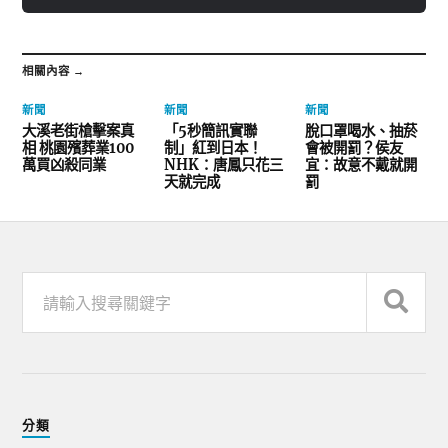
相關內容 →
新聞
新聞
新聞
大溪老街槍擊案真
「5秒簡訊實聯
脫口罩喝水、抽菸
相 桃園殯葬業100
制」紅到日本！
會被開罰？侯友
萬買凶殺同業
NHK：唐鳳只花三
宜：故意不戴就開
天就完成
罰
分類