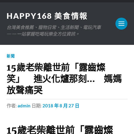
HAPPY168 美食情報
台灣美食推薦、寵物日常、生活新聞、電玩汽車
——一站掌握吃喝玩樂全方位資訊。
新聞
15歲老柴離世前「露齒燦
笑」 進火化爐那刻… 媽媽
放聲痛哭
作者:
admin
日期:
2018 年 8 月 27 日
15歲老柴離世前「露齒燦