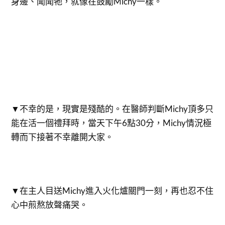
身邊、聞聞牠，就像在鼓勵Michy一樣。
▼不幸的是，現實是殘酷的。在醫師判斷Michy頂多只
能在活一個禮拜時，當天下午6點30分，Michy情況極
轉而下接著不幸離開大家。
▼在主人目送Michy進入火化爐關門一刻，再也忍不住
心中煎熬放聲痛哭。