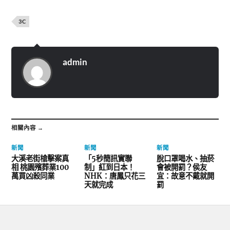
3C
admin
相關內容 →
新聞
新聞
新聞
大溪老街槍擊案真
「5秒簡訊實聯
脫口罩喝水、抽菸
相 桃園殯葬業100
制」紅到日本！
會被開罰？侯友
萬買凶殺同業
NHK：唐鳳只花三
宜：故意不戴就開
天就完成
罰