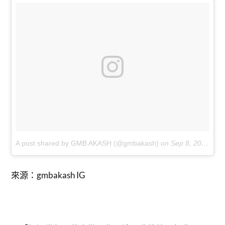
A post shared by GMB AKASH (@gmbakash)
on
Sep 8, 2017 at 7:01am PDT
來源：gmbakash IG