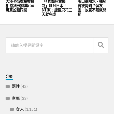
大溪老街槍擊案真
「5秒簡訊實聯
脫口罩喝水、抽菸
相 桃園殯葬業100
制」紅到日本！
會被開罰？侯友
萬買凶殺同業
NHK：唐鳳只花三
宜：故意不戴就開
天就完成
罰
分類
兩性
(42)
家庭
(33)
女人
(1,151)