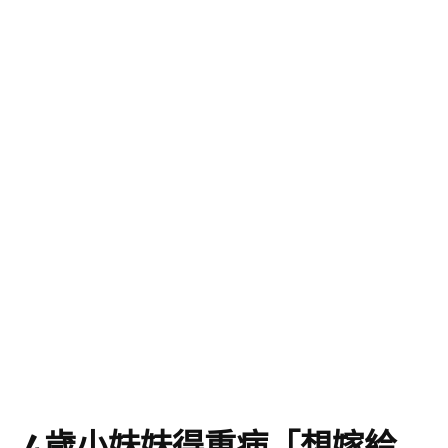
4歲小妹妹得重病「想嫁給