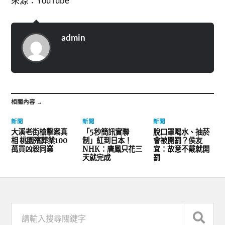
來源：YouTube
admin
相關內容 →
新聞
新聞
新聞
大溪老街槍擊案真
「5秒簡訊實聯
脫口罩喝水、抽菸
相 桃園殯葬業100
制」紅到日本！
會被開罰？侯友
萬買凶殺同業
NHK：唐鳳只花三
宜：故意不戴就開
天就完成
罰