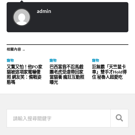
admin
相關內容 →
寵物
寵物
寵物
又驚又怕！他PO家
巴西富翁不忍馬戲
巨無霸「天竺鼠卡
貓被這項家電嚇傻
團老虎受虐帶回家
車」雙手才Hold得
照 網友笑：備戰姿
當貓養 瘋狂互動照
住 秘魯人超愛吃
態嗎
曝光