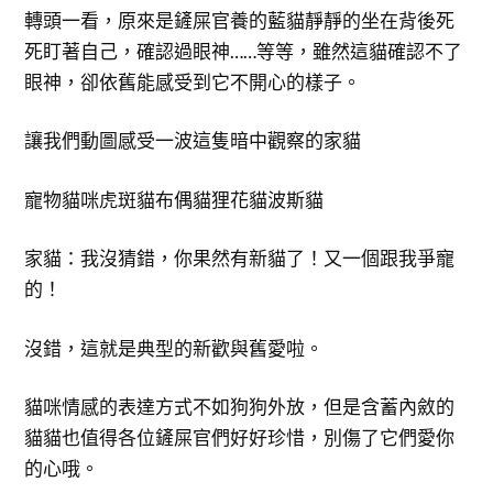
轉頭一看，原來是鏟屎官養的藍貓靜靜的坐在背後死
死盯著自己，確認過眼神……等等，雖然這貓確認不了
眼神，卻依舊能感受到它不開心的樣子。
讓我們動圖感受一波這隻暗中觀察的家貓
寵物貓咪虎斑貓布偶貓狸花貓波斯貓
家貓：我沒猜錯，你果然有新貓了！又一個跟我爭寵
的！
沒錯，這就是典型的新歡與舊愛啦。
貓咪情感的表達方式不如狗狗外放，但是含蓄內斂的
貓貓也值得各位鏟屎官們好好珍惜，別傷了它們愛你
的心哦。