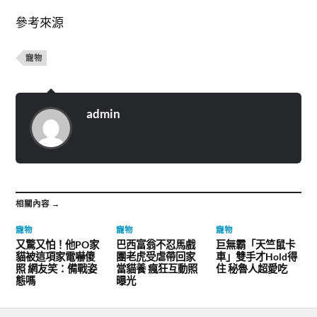
參考來源
寵物
admin
相關內容 →
寵物
寵物
寵物
又驚又怕！他PO家
巴西富翁不忍馬戲
巨無霸「天竺鼠卡
貓被這項家電嚇傻
團老虎受虐帶回家
車」雙手才Hold得
照 網友笑：備戰姿
當貓養 瘋狂互動照
住 秘魯人超愛吃
態嗎
曝光