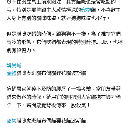
忍不住的立馬上前求關注。其實貓咪也是會吃醋的
哦，特別是那些跟主人感情極深的
寵物
貓，不喜歡主
人身上有別的貓咪味道，就連狗狗味道也不行。
但是貓咪吃醋的時候可跟狗狗不一樣，為了維持它們
高冷的形態，它們吃錯都表現的特別矜持……嗯，也特
別有殺傷力。
娛樂城
寵物
貓咪虎斑貓布偶貓狸花貓波斯貓
這鏟屎官就猝不及防的經歷了一場考驗。當朋友帶著
貓來做客的時候，鏟屎官的剛把別人家貓抱在懷裡稀
罕一下，瞬間感覺背後傳來一股殺氣！
寵物
貓咪虎斑貓布偶貓狸花貓波斯貓