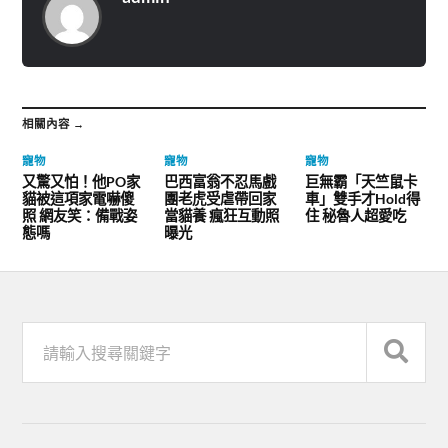
相關內容 →
寵物
寵物
寵物
又驚又怕！他PO家
巴西富翁不忍馬戲
巨無霸「天竺鼠卡
貓被這項家電嚇傻
團老虎受虐帶回家
車」雙手才Hold得
照 網友笑：備戰姿
當貓養 瘋狂互動照
住 秘魯人超愛吃
態嗎
曝光