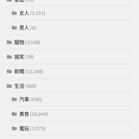
女人
(1,151)
男人
(6)
寵物
(3,538)
搞笑
(39)
新聞
(12,348)
生活
(468)
汽車
(630)
美食
(26,646)
電玩
(1,073)