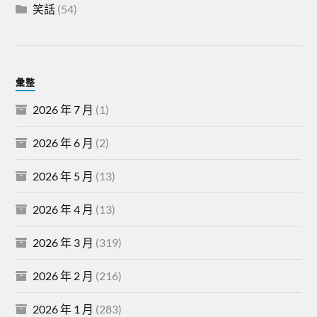
笑話
(54)
彙整
2026 年 7 月
(1)
2026 年 6 月
(2)
2026 年 5 月
(13)
2026 年 4 月
(13)
2026 年 3 月
(319)
2026 年 2 月
(216)
2026 年 1 月
(283)