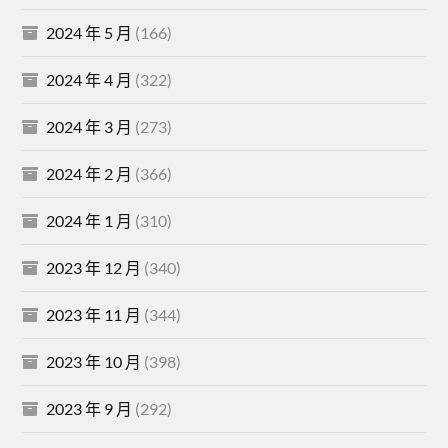
2024 年 5 月
(166)
2024 年 4 月
(322)
2024 年 3 月
(273)
2024 年 2 月
(366)
2024 年 1 月
(310)
2023 年 12 月
(340)
2023 年 11 月
(344)
2023 年 10 月
(398)
2023 年 9 月
(292)