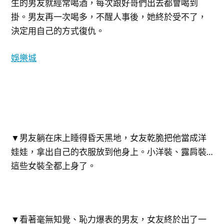
生的男友就經常喝酒，每次跟好哥們出去都會喝到
掛。男友再一次喝多，不醒人事後，她終於受不了，
決定用自己的方式復仇。
娛樂城
▼男友躺在床上睡得昏天黑地，女友乾脆把他當成洋
娃娃，拿出自己的衣服放到他身上。小洋裝、露肩裝…
這些女裝全都上身了。
▼看著毫無知覺、恥力爆表的男友，女友終於出了一