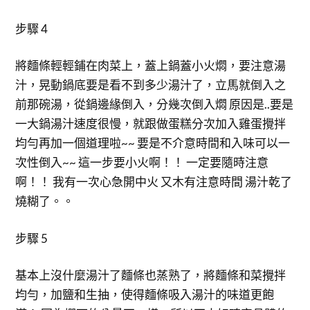
步驟 4
將麵條輕輕鋪在肉菜上，蓋上鍋蓋小火燜，要注意湯
汁，晃動鍋底要是看不到多少湯汁了，立馬就倒入之
前那碗湯，從鍋邊緣倒入，分幾次倒入燜 原因是..要是
一大鍋湯汁速度很慢，就跟做蛋糕分次加入雞蛋攪拌
均勻再加一個道理啦~~ 要是不介意時間和入味可以一
次性倒入~~ 這一步要小火啊！！ 一定要隨時注意
啊！！ 我有一次心急開中火 又木有注意時間 湯汁乾了
燒糊了。。
步驟 5
基本上沒什麼湯汁了麵條也蒸熟了，將麵條和菜攪拌
均勻，加鹽和生抽，使得麵條吸入湯汁的味道更飽