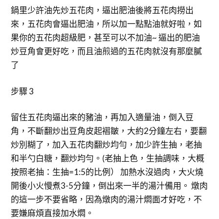
鍋里少許油先炒五花肉，逼出肥油後將五花肉撈出
來，五花肉會逼出肥油，所以加一點點油就好啦，如
果你的五花肉超級肥，甚至可以不加油~ 逼出的肥油
炒豆角會更好吃，而且油煎過的五花肉就沒有那麼膩
了
步驟 3
留住五花肉逼出來的豬油，再加入適量油，倒入豆
角，不斷翻炒出豆角皮起褶皺，大約2分鐘左右，要翻
炒別糊了，加入五花肉翻炒均勻，加少許生抽，老抽
和半勺白糖，翻炒均勻。(老抽上色，生抽調味，大概
按照老抽：生抽=1:5的比例） 加熱水沒過肉，大火燒
開後小火慢煮3-5分鐘，倒出來一半的湯汁備用。 燉肉
的這一步不要省略，因為燉肉的湯汁燜面才好吃，不
要嫌麻煩直接加水燜。