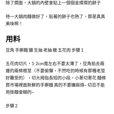
除了燜面，大鍋的內壁會貼上一個個金燦燦的餅子
待一大鍋肉麵做好了，貼著的餅子也熟了，那是真真
美味啊！
用料
豆角 手擀麵 鹽 生抽 老抽 糖 五花肉 步驟 1
五花肉切片，1-2cm寬左右不要太薄了，豆角掐去兩
邊的兩條根莖（不要偷懶，不然吃的時候有那種老莖
好難受的），切大拇指長短的小段，小蔥切蔥花 麵條
買市場裡面新鮮的手擀麵 真的不要嫌麻煩~ 切忌不能
用掛麵會糊的~
步驟 2