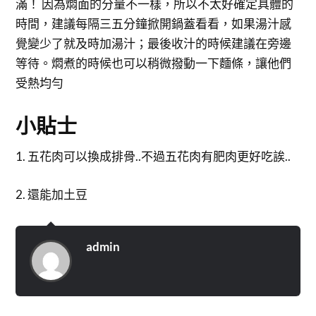
滿！ 因為燜面的分量不一樣，所以不太好確定具體的
時間，建議每隔三五分鐘掀開鍋蓋看看，如果湯汁感
覺變少了就及時加湯汁；最後收汁的時候建議在旁邊
等待。燜煮的時候也可以稍微撥動一下麵條，讓他們
受熱均勻
小貼士
1. 五花肉可以換成排骨..不過五花肉有肥肉更好吃誒..
2. 還能加土豆
admin