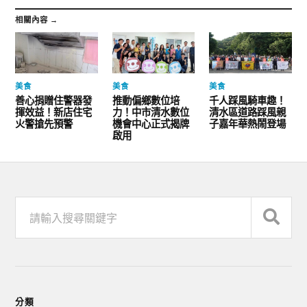
相關內容 →
美食
美食
美食
善心捐贈住警器發
推動偏鄉數位培
千人踩風騎車趣！
揮效益！新店住宅
力！中市清水數位
清水區道路踩風親
火警搶先預警
機會中心正式揭牌
子嘉年華熱鬧登場
啟用
分類