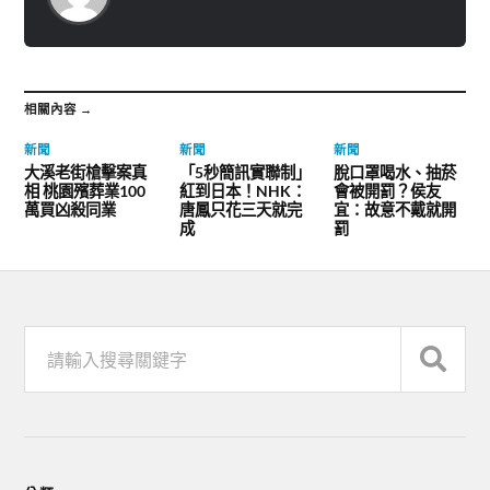
相關內容 →
新聞
新聞
新聞
大溪老街槍擊案真
「5秒簡訊實聯制」
脫口罩喝水、抽菸
相 桃園殯葬業100
紅到日本！NHK：
會被開罰？侯友
萬買凶殺同業
唐鳳只花三天就完
宜：故意不戴就開
成
罰