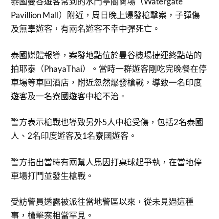
泰國曼谷遊客常到的水門亭閣商場（Watergate
Pavillion Mall）附近，周日晚上爆發槍擊案，子彈傷
及無辜遊客，有兩名遊客不幸中彈死亡。
泰國媒體報導，案發地點位於曼谷機場捷運終點站的
拍耶泰（PhayaThai）。當時一群遊客剛吃完晚餐在停
車場等車回酒店，附近忽然爆發槍戰，導致一名印度
遊客及一名寮國遊客中槍不治。
警方表示槍戰也導致另外5人中槍受傷，包括2名泰國
人、2名印度遊客及1名寮國遊客。
警方指出當時有兩幫人馬因打桌球起爭執，在當地停
車場打鬥並發生槍戰。
受訪警員透露被派往當地警區以來，從未見過這種
事，槍擊案相當罕見。