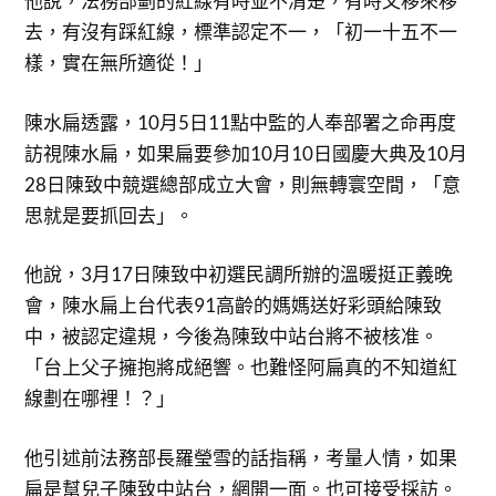
他說，法務部劃的紅線有時並不清楚，有時又移來移
去，有沒有踩紅線，標準認定不一，「初一十五不一
樣，實在無所適從！」
陳水扁透露，10月5日11點中監的人奉部署之命再度
訪視陳水扁，如果扁要參加10月10日國慶大典及10月
28日陳致中競選總部成立大會，則無轉寰空間，「意
思就是要抓回去」。
他說，3月17日陳致中初選民調所辦的溫暖挺正義晚
會，陳水扁上台代表91高齡的媽媽送好彩頭給陳致
中，被認定違規，今後為陳致中站台將不被核准。
「台上父子擁抱將成絕響。也難怪阿扁真的不知道紅
線劃在哪裡！？」
他引述前法務部長羅瑩雪的話指稱，考量人情，如果
扁是幫兒子陳致中站台，網開一面。也可接受採訪。