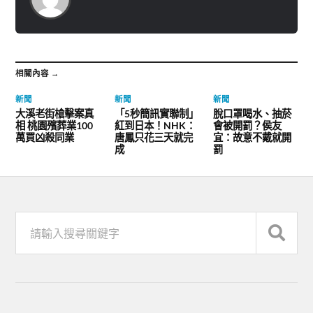
相關內容 →
新聞
新聞
新聞
大溪老街槍擊案真
「5秒簡訊實聯制」
脫口罩喝水、抽菸
相 桃園殯葬業100
紅到日本！NHK：
會被開罰？侯友
萬買凶殺同業
唐鳳只花三天就完
宜：故意不戴就開
成
罰