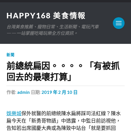
HAPPY168 美食情報
台灣美食推薦、寵物日常、生活新聞、電玩汽車
——一站掌握吃喝玩樂全方位資訊。
新聞
前總統扁因。。。。「有被抓
回去的最壞打算」
作者:
admin
日期:
2019 年 2 月 10 日
娛樂城
保外就醫的前總統陳水扁將踩司法紅線？陳水
扁今天在「新勇哥物語」中透露，中監日前訪視他，
告知若出席國慶大典或為陳致中站台「就是要抓回