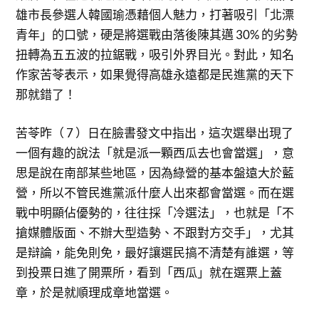
雄市長參選人韓國瑜憑藉個人魅力，打著吸引「北漂
青年」的口號，硬是將選戰由落後陳其邁 30% 的劣勢
扭轉為五五波的拉鋸戰，吸引外界目光。對此，知名
作家苦苓表示，如果覺得高雄永遠都是民進黨的天下
那就錯了！
苦苓昨（ 7 ）日在臉書發文中指出，這次選舉出現了
一個有趣的說法「就是派一顆西瓜去也會當選」，意
思是說在南部某些地區，因為綠營的基本盤遠大於藍
營，所以不管民進黨派什麼人出來都會當選。而在選
戰中明顯佔優勢的，往往採「冷選法」，也就是「不
搶媒體版面、不辦大型造勢、不跟對方交手」，尤其
是辯論，能免則免，最好讓選民搞不清楚有誰選，等
到投票日進了開票所，看到「西瓜」就在選票上蓋
章，於是就順理成章地當選。