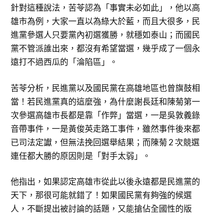
針對這種說法，苦苓認為「事實未必如此」，他以高
雄市為例，大家一直以為綠大於藍，而且大很多，民
進黨參選人只要黨內初選獲勝，就穩如泰山；而國民
黨不管派誰出來，都沒有希望當選，幾乎成了一個永
遠打不過西瓜的「淪陷區」。
苦苓分析，民進黨以及國民黨在高雄地區也曾旗鼓相
當！若民進黨真的這麼強，為什麼謝長廷和陳菊第一
次參選高雄市長都是靠「作弊」當選，一是吳敦義錄
音帶事件，一是黃俊英走路工事件，雖然事件後來都
已司法定讞，但無法挽回選舉結果；而陳菊 2 次競選
連任都大勝的原因則是「對手太弱」。
他指出，如果認定高雄市從此以後永遠都是民進黨的
天下，那很可能就錯了！如果國民黨有夠強的候選
人，不斷提出被討論的話題，又能搶佔全國性的版