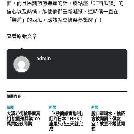
面，而且民調節節進逼的話，將點燃「非西瓜族」的
信心以及熱情，能使他們重新凝聚，這時候一直在
「裝睡」的西瓜，應該就會被惡夢驚醒了！
查看原始文章
admin
相關內容 →
新聞
新聞
新聞
大溪老街槍擊案真
「5秒簡訊實聯制」
脫口罩喝水、抽菸
相 桃園殯葬業100
紅到日本！NHK：
會被開罰？侯友
萬買凶殺同業
唐鳳只花三天就完
宜：故意不戴就開
成
罰