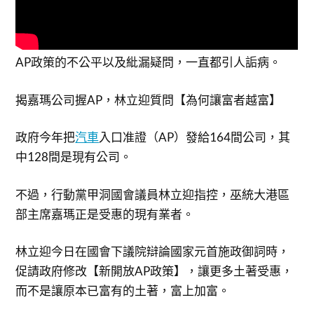
AP政策的不公平以及紕漏疑問，一直都引人詬病。
揭嘉瑪公司握AP，林立迎質問【為何讓富者越富】
政府今年把
汽車
入口准證（AP）發給164間公司，其
中128間是現有公司。
不過，行動黨甲洞國會議員林立迎指控，巫統大港區
部主席嘉瑪正是受惠的現有業者。
林立迎今日在國會下議院辯論國家元首施政御詞時，
促請政府修改【新開放AP政策】，讓更多土著受惠，
而不是讓原本已富有的土著，富上加富。