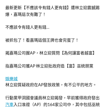
最新更新【不應該令有錢人更有錢】遭林立迎震撼踢
爆，嘉瑪這次有難了！
不應該令有錢人更有錢…
被抓包了！看嘉瑪這個王牌也會完蛋了！
揭嘉瑪公司握AP，林立迎質問【為何讓富者越富】
指嘉瑪公司獲AP 林立迎批政府造【富】巫統朋黨
娛樂城
林立迎質疑政府在AP發放政策，有不公平的地方。
行動黨甲洞國會議員林立迎揭發，早前獲得政府發出
汽車
入口准證（AP）的164家公司中，其中包括巫統