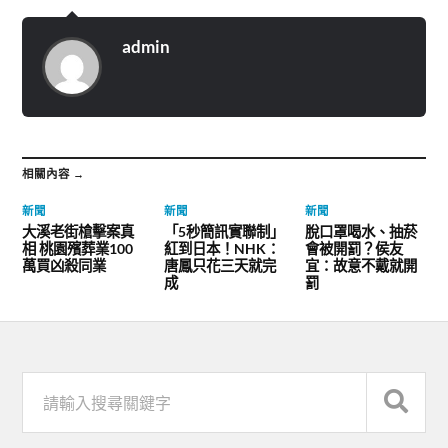
admin
相關內容 →
新聞
新聞
新聞
大溪老街槍擊案真
「5秒簡訊實聯制」
脫口罩喝水、抽菸
相 桃園殯葬業100
紅到日本！NHK：
會被開罰？侯友
萬買凶殺同業
唐鳳只花三天就完
宜：故意不戴就開
成
罰