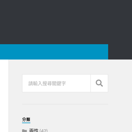
分類
兩性
(42)