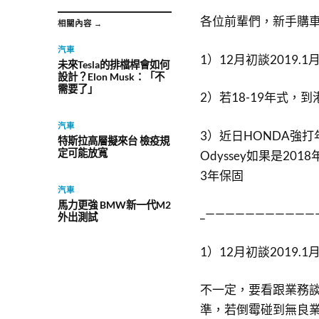
各位前輩們，新手購
相關內容 →
汽車
1）12月初談2019.
未來Tesla的排檔桿會如何
設計？Elon Musk：「不
需要了」
2）若18-19年式，
汽車
3）近日HONDA強
特斯拉高層擬來台 檢疫規
定可能放寬
Odyssey如果是2
3年保固
汽車
馬力更強 BMW新一代M2
_———————————
外出測試
1）12月初談2019.
不一定，要看跟業務談
準，若倒霉碰到無良業